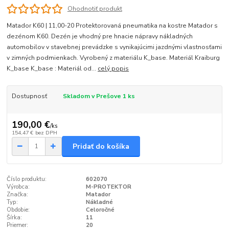
Ohodnotiť produkt
Matador K60 | 11,00-20 Protektorovaná pneumatika na kostre Matador s
dezénom K60. Dezén je vhodný pre hnacie nápravy nákladných
automobilov v stavebnej prevádzke s vynikajúcimi jazdnými vlastnosťami
v zimných podmienkach. Vyrobený z materiálu K_base. Materiál Kraiburg
K_base K_base : Materiál od...
celý popis
Dostupnosť
Skladom v Prešove 1 ks
190,00 €
/
ks
154,47 €
bez DPH
Pridať do košíka
Číslo produktu:
602070
Výrobca:
M-PROTEKTOR
Značka:
Matador
Typ:
Nákladné
Obdobie:
Celoročné
Šírka:
11
Priemer:
20