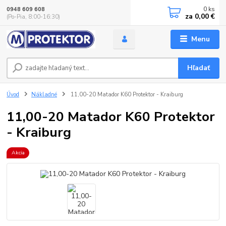
0
ks
0948 609 608
za
0,00 €
(Po-Pia, 8:00-16:30)
Menu
Hľadať
Úvod
Nákladné
11,00-20 Matador K60 Protektor - Kraiburg
11,00-20 Matador K60 Protektor
- Kraiburg
Akcia