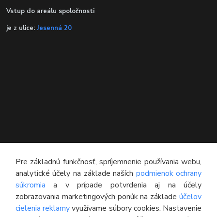
Vstup do areálu spoločnosti
je z ulice:
Jesenná 20
KONTAKT
Pre základnú funkčnosť, spríjemnenie používania webu,
analytické účely na základe naších
podmienok ochrany
Technický poradca
súkromia
a v prípade potvrdenia aj na účely
0948 609 608
zobrazovania marketingových ponúk na základe
účelov
(Po-Pia, 8:00-16:30)
cielenia reklamy
využívame súbory cookies. Nastavenie