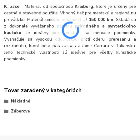
K_base
: Materiál od spoločnosti
Kraiburg
, ktorý je určený pre
cestné a stavebné použitie. Vhodný tiež pre mestskú a regionálnu
prevádzku. Materiál umožňuje najazdiť až
150 000 km
. Skladá sa
z dokonale vyváženého pomeru
prírodného
a
syntetického
kaučuku
. Je ideálny pre neustále sa meniace podmienky.
Vyznačuje sa vysokou odolnosťou proti oderu, prerezaniu a
roztrhnutiu, ktorá bola preukázaná v lome Carrara v Taliansku.
Jeho technické vlastnosti sú ideálne pre všetky klimatické
podmienky.
Tovar zaradený v kategóriách
Nákladné
Záberové