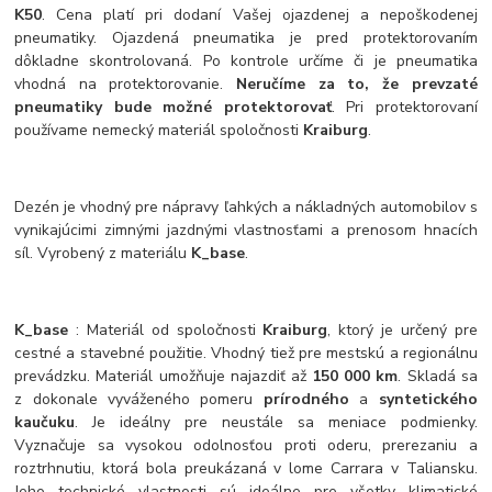
K50
. Cena platí pri dodaní Vašej ojazdenej a nepoškodenej
pneumatiky. Ojazdená pneumatika je pred protektorovaním
dôkladne skontrolovaná. Po kontrole určíme či je pneumatika
vhodná na protektorovanie.
Neručíme za to, že prevzaté
pneumatiky bude možné protektorovať
. Pri protektorovaní
používame nemecký materiál spoločnosti
Kraiburg
.
Dezén je vhodný pre nápravy ľahkých a nákladných automobilov s
vynikajúcimi zimnými jazdnými vlastnosťami a prenosom hnacích
síl. Vyrobený z materiálu
K_base
.
K_base
: Materiál od spoločnosti
Kraiburg
, ktorý je určený pre
cestné a stavebné použitie. Vhodný tiež pre mestskú a regionálnu
prevádzku. Materiál umožňuje najazdiť až
150 000 km
. Skladá sa
z dokonale vyváženého pomeru
prírodného
a
syntetického
kaučuku
. Je ideálny pre neustále sa meniace podmienky.
Vyznačuje sa vysokou odolnosťou proti oderu, prerezaniu a
roztrhnutiu, ktorá bola preukázaná v lome Carrara v Taliansku.
Jeho technické vlastnosti sú ideálne pre všetky klimatické