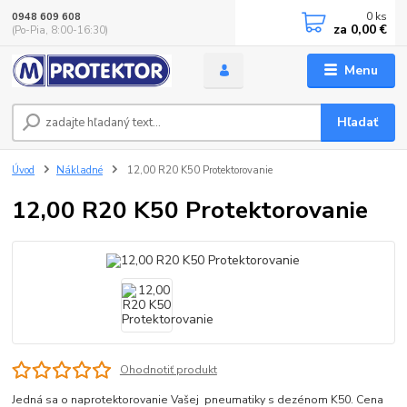
0
ks
0948 609 608
za
0,00 €
(Po-Pia, 8:00-16:30)
Menu
Hľadať
Úvod
Nákladné
12,00 R20 K50 Protektorovanie
12,00 R20 K50 Protektorovanie
Ohodnotiť produkt
Jedná sa o naprotektorovanie Vašej pneumatiky s dezénom K50. Cena