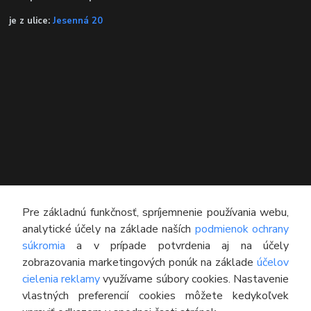
je z ulice:
Jesenná 20
KONTAKT
Pre základnú funkčnosť, spríjemnenie používania webu,
analytické účely na základe naších
podmienok ochrany
Technický poradca
súkromia
a v prípade potvrdenia aj na účely
0948 609 608
zobrazovania marketingových ponúk na základe
účelov
(Po-Pia, 8:00-16:30)
cielenia reklamy
využívame súbory cookies. Nastavenie
vlastných preferencií cookies môžete kedykoľvek
info@pneumatikyaprotektory.sk