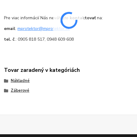
Pre viac informácií Nás neváhajte
kontaktovať
na:
email
:
mprotektor@mprotektor.sk
tel. č
.: 0905 818 517, 0948 609 608
Tovar zaradený v kategóriách
Nákladné
Záberové