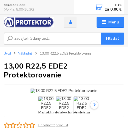
0
ks
0948 609 608
za
0,00 €
(Po-Pia, 8:00-16:30)
Menu
Hľadať
Úvod
Nákladné
13,00 R22,5 EDE2 Protektorovanie
13,00 R22,5 EDE2
Protektorovanie
Ohodnotiť produkt