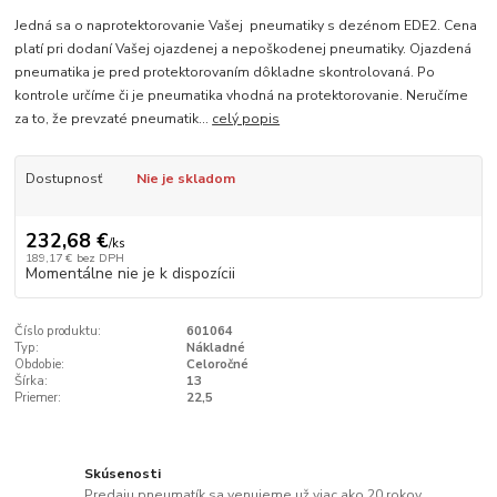
Jedná sa o naprotektorovanie Vašej pneumatiky s dezénom EDE2. Cena
platí pri dodaní Vašej ojazdenej a nepoškodenej pneumatiky. Ojazdená
pneumatika je pred protektorovaním dôkladne skontrolovaná. Po
kontrole určíme či je pneumatika vhodná na protektorovanie. Neručíme
za to, že prevzaté pneumatik...
celý popis
Dostupnosť
Nie je skladom
232,68 €
/
ks
189,17 €
bez DPH
Momentálne nie je k dispozícii
Číslo produktu:
601064
Typ:
Nákladné
Obdobie:
Celoročné
Šírka:
13
Priemer:
22,5
Skúsenosti
Predaju pneumatík sa venujeme už viac ako 20 rokov.