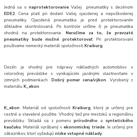
Jedná sa o
naprotektorovanie
Vašej pneumatiky s dezénom
EDE2
. Cena platí pri dodaní Vašej ojazdenej a nepoškodenej
pneumatiky. Ojazdená pneumatika je pred protektorovaním
dôkladne skontrolovaná. Po kontrole určíme či je pneumatika
vhodná na protektorovanie.
Neručíme za to, že prevzaté
pneumatiky bude možné protektorovať
. Pri protektorovaní
používame nemecký materiál spoločnosti
Kraiburg
.
Dezén je vhodný pre nápravy nákladných automobilov v
celoročnej prevádzke s vynikajúcimi jazdnými vlastnosťami v
zimných podmienkach.
Dobrý pomer cena/výkon
. Vyrobený z
materiálu
K_ekon
.
K_ekon
:
Materiál od spoločnosti
Kraiburg
, ktorý je určený pre
cestné a stavebné použitie. Vhodný tiež pre mestskú a regionálnu
prevádzku. Skladá sa z pomeru
prírodného
a
syntetického
kaučuku
. Materiál vyrábaný v
ekonomickej triede
. Je určený pre
zákazníkov, ktorí vyžadujú
nízke vstupné náklady
.