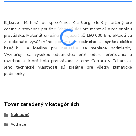
K_base
: Materiál od spoločnosti
Kraiburg
, ktorý je určený pre
cestné a stavebné použitie. Vhodný tiež pre mestskú a regionálnu
prevádzku. Materiál umožňuje najazdiť až
150 000 km
. Skladá sa
z dokonale vyváženého pomeru
prírodného
a
syntetického
kaučuku
. Je ideálny pre neustále sa meniace podmienky.
Vyznačuje sa vysokou odolnosťou proti oderu, prerezaniu a
roztrhnutiu, ktorá bola preukázaná v lome Carrara v Taliansku.
Jeho technické vlastnosti sú ideálne pre všetky klimatické
podmienky.
Tovar zaradený v kategóriách
Nákladné
Vodiace