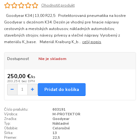
Ohodnotiť produkt
Goodyear K34 | 13,00 R22,5 Protektorovaná pneumatika na kostre
Goodyear s dezénom K34. Dezén je vhodný pre hnacie nápravy
cestovných a mestských autobusov, nákladných automobilov,
stavebných strojov, návesy, prívesy a vlečné nápravy. Vyrobený z
materiálu K_base. Materiál Kraiburg K_b...
celý popis
Dostupnosť
Nie je skladom
250,00 €
/
ks
203,25 €
bez DPH
Pridať do košíka
Číslo produktu:
603191
Výrobca:
M-PROTEKTOR
Značka:
Goodyear
Typ:
Nákladné
Obdobie:
Celoročné
Šírka:
13
Priemer:
22,5