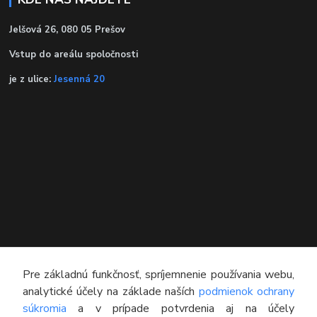
Jelšová 26, 080 05 Prešov
Vstup do areálu spoločnosti
je z ulice:
Jesenná 20
KONTAKT
Pre základnú funkčnosť, spríjemnenie používania webu,
analytické účely na základe naších
podmienok ochrany
Technický poradca
súkromia
a v prípade potvrdenia aj na účely