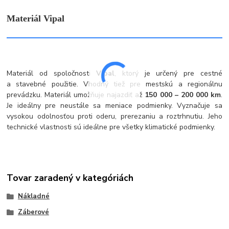
Materiál Vipal
Materiál od spoločnosti
Vipal
, ktorý je určený pre cestné
a stavebné použitie. Vhodný tiež pre mestskú a regionálnu
prevádzku. Materiál umožňuje najazdiť až
150 000 – 200 000 km
.
Je ideálny pre neustále sa meniace podmienky. Vyznačuje sa
vysokou odolnosťou proti oderu, prerezaniu a roztrhnutiu. Jeho
technické vlastnosti sú ideálne pre všetky klimatické podmienky.
Tovar zaradený v kategóriách
Nákladné
Záberové