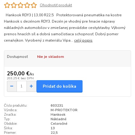
Ohodnotiť produkt
Hankook RDY3 | 13,00 R22,5 Protektorovaná pneumatika na kostre
Hankook s dezénom RDY3. Dezén je vhodný pre hnacie nápravy
nákladných automobilov v zmiešanej prevádzke cesty/stavby. Výborný
prenos hnacích síl a dobrá samočistiaca schopnosť. Dobrý pomer
cena/výkon. Vyrobený z materiálu Vipa...
celý popis
Dostupnosť
Nie je skladom
250,00 €
/
ks
203,25 €
bez DPH
Pridať do košíka
Číslo produktu:
603231
Výrobca:
M-PROTEKTOR
Značka:
Hankook
Typ:
Nákladné
Obdobie:
Celoročné
Šírka:
13
Priemer:
22,5