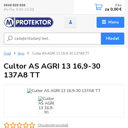
0
ks
0948 609 608
za
0,00 €
(Po-Pia, 8:00-16:30)
Menu
Hľadať
Úvod
Agro
Cultor AS AGRI 13 16,9-30 137A8 TT
Cultor AS AGRI 13 16,9-30
137A8 TT
Ohodnotiť produkt