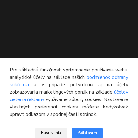
KONTAKT
Pre základnú funkčnosť, spríjemnenie používania webu,
analytické účely na základe naších
podmienok ochrany
Technický poradca
súkromia
a v prípade potvrdenia aj na účely
0948 609 608
zobrazovania marketingových ponúk na základe
účelov
(Po-Pia, 8:00-16:30)
cielenia reklamy
využívame súbory cookies. Nastavenie
vlastných preferencií cookies môžete kedykoľvek
info@pneumatikyaprotektory.sk
upraviť odkazom v spodnej časti stránok.
Súhlasím
Nastavenia