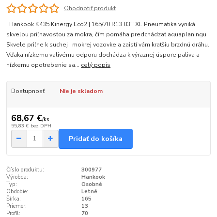
Ohodnotiť produkt
Hankook K435 Kinergy Eco2 | 165/70 R13 83T XL Pneumatika vyniká
skvelou priľnavosťou za mokra, čím pomáha predchádzať aquaplaningu.
Skvele priľne k suchej i mokrej vozovke a zaistí vám kratšiu brzdnú dráhu.
Vďaka nízkemu valivému odporu dochádza k výraznej úspore paliva a
nízkemu opotrebenie sa...
celý popis
Dostupnosť
Nie je skladom
68,67 €
/
ks
55,83 €
bez DPH
Pridať do košíka
Číslo produktu:
300977
Výrobca:
Hankook
Typ:
Osobné
Obdobie:
Letné
Šírka:
165
Priemer:
13
Profil:
70