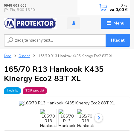
0
ks
0948 609 608
za
0,00 €
(Po-Pia, 8:00-16:30)
Menu
Hľadať
Úvod
Osobné
165/70 R13 Hankook K435 Kinergy Eco2 83T XL
165/70 R13 Hankook K435
Kinergy Eco2 83T XL
Novinka
TOP produkt