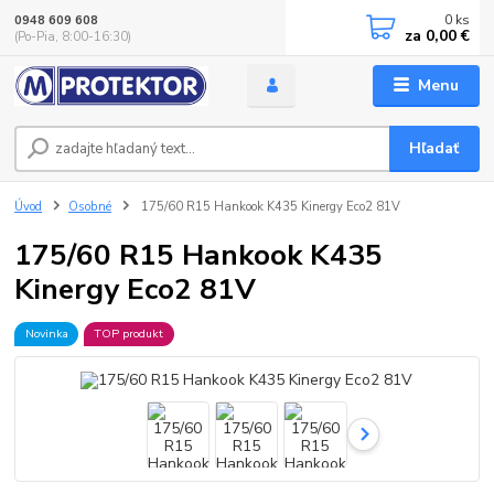
0
ks
0948 609 608
za
0,00 €
(Po-Pia, 8:00-16:30)
Menu
Hľadať
Úvod
Osobné
175/60 R15 Hankook K435 Kinergy Eco2 81V
175/60 R15 Hankook K435
Kinergy Eco2 81V
Novinka
TOP produkt