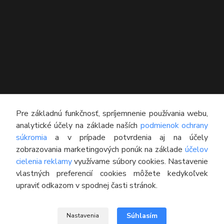
KONTAKT
Pre základnú funkčnosť, spríjemnenie používania webu,
analytické účely na základe naších
podmienok ochrany
Technický poradca
súkromia
a v prípade potvrdenia aj na účely
0948 609 608
zobrazovania marketingových ponúk na základe
účelov
(Po-Pia, 8:00-16:30)
cielenia reklamy
využívame súbory cookies. Nastavenie
vlastných preferencií cookies môžete kedykoľvek
info@pneumatikyaprotektory.sk
upraviť odkazom v spodnej časti stránok.
Súhlasím
Nastavenia