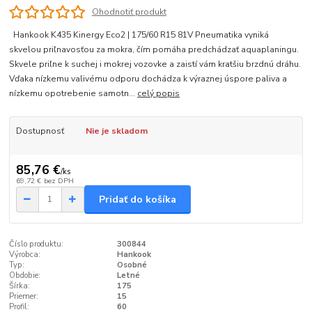
Ohodnotiť produkt
Hankook K435 Kinergy Eco2 | 175/60 R15 81V Pneumatika vyniká
skvelou priľnavosťou za mokra, čím pomáha predchádzať aquaplaningu.
Skvele priľne k suchej i mokrej vozovke a zaistí vám kratšiu brzdnú dráhu.
Vďaka nízkemu valivému odporu dochádza k výraznej úspore paliva a
nízkemu opotrebenie samotn...
celý popis
Dostupnosť
Nie je skladom
85,76 €
/
ks
69,72 €
bez DPH
Pridať do košíka
Číslo produktu:
300844
Výrobca:
Hankook
Typ:
Osobné
Obdobie:
Letné
Šírka:
175
Priemer:
15
Profil:
60