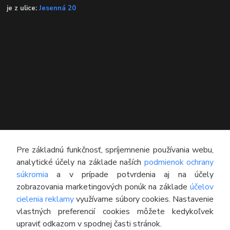
je z ulice:
Jesenná 20
KONTAKT
Pre základnú funkčnosť, spríjemnenie používania webu,
analytické účely na základe naších
podmienok ochrany
Technický poradca
súkromia
a v prípade potvrdenia aj na účely
0948 609 608
zobrazovania marketingových ponúk na základe
účelov
(Po-Pia, 8:00-16:30)
cielenia reklamy
využívame súbory cookies. Nastavenie
vlastných preferencií cookies môžete kedykoľvek
info@pneumatikyaprotektory.sk
upraviť odkazom v spodnej časti stránok.