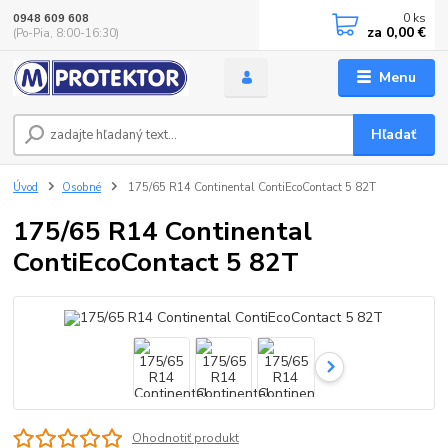
0
ks
0948 609 608
za
0,00 €
(Po-Pia, 8:00-16:30)
Menu
Hľadať
Úvod
Osobné
175/65 R14 Continental ContiEcoContact 5 82T
175/65 R14 Continental
ContiEcoContact 5 82T
Ohodnotiť produkt