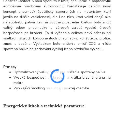
ContiEcoContact 5 bola vyvinutá v úzkej spolupráci s poprednými
európskymi výrobcami automobilov. Predstavuje celkom nový
koncept pneumatík špecificky zameraných na motoristov, ktorí
jazdia na dlhšie vzdialenosti, ale i na tých, ktorí veľmi dbajú ako
na spotrebu paliva, tak na životné prostredie. Cieľom bolo znížiť
valivý odpor pneumatiky a zároveň zaistiť vysokú úroveň
bezpečnosti pri brzdení. To si vyžiadalo celkom nový prístup pri
všetkých štyroch komponentoch pneumatiky: konštrukcii, profile,
zmesi a dezéne. Výsledkom bolo zníženie emisií CO2 a nižšia
spotreba paliva pri zachovaní vynikajúceho brzdného výkonu.
Prínosy
Optimalizovaný valivý odpor pre zníženie spotreby paliva
Vysoká bezpečnosť pri brzdení a krátka brzdná dráha na
mokre
Vynikajúci handling na suchej i mokrej vozovke
Energetický štítok a technické parametre