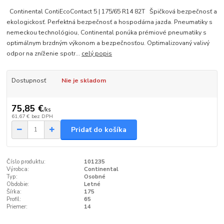
Continental ContiEcoContact 5 | 175/65 R14 82T Špičková bezpečnosť a
ekologickosť. Perfektná bezpečnosť a hospodárna jazda. Pneumatiky s
nemeckou technológiou, Continental ponúka prémiové pneumatiky s
optimálnym brzdným výkonom a bezpečnosťou. Optimalizovaný valivý
odpor na zníženie spotr...
celý popis
Dostupnosť
Nie je skladom
75,85 €
/
ks
61,67 €
bez DPH
Pridať do košíka
Číslo produktu:
101235
Výrobca:
Continental
Typ:
Osobné
Obdobie:
Letné
Šírka:
175
Profil:
65
Priemer:
14