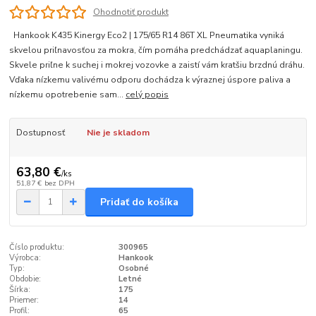
Ohodnotiť produkt
Hankook K435 Kinergy Eco2 | 175/65 R14 86T XL Pneumatika vyniká
skvelou priľnavosťou za mokra, čím pomáha predchádzať aquaplaningu.
Skvele priľne k suchej i mokrej vozovke a zaistí vám kratšiu brzdnú dráhu.
Vďaka nízkemu valivému odporu dochádza k výraznej úspore paliva a
nízkemu opotrebenie sam...
celý popis
Dostupnosť
Nie je skladom
63,80 €
/
ks
51,87 €
bez DPH
Pridať do košíka
Číslo produktu:
300965
Výrobca:
Hankook
Typ:
Osobné
Obdobie:
Letné
Šírka:
175
Priemer:
14
Profil:
65