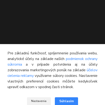
KONTAKT
Pre základnú funkčnosť, spríjemnenie používania webu,
analytické účely na základe naších
podmienok ochrany
Technický poradca
súkromia
a v prípade potvrdenia aj na účely
0948 609 608
zobrazovania marketingových ponúk na základe
účelov
(Po-Pia, 8:00-16:30)
cielenia reklamy
využívame súbory cookies. Nastavenie
vlastných preferencií cookies môžete kedykoľvek
info@pneumatikyaprotektory.sk
upraviť odkazom v spodnej časti stránok.
Súhlasím
Nastavenia