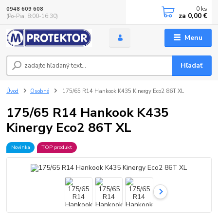
0
ks
0948 609 608
za
0,00 €
(Po-Pia, 8:00-16:30)
Menu
Hľadať
Úvod
Osobné
175/65 R14 Hankook K435 Kinergy Eco2 86T XL
175/65 R14 Hankook K435
Kinergy Eco2 86T XL
Novinka
TOP produkt