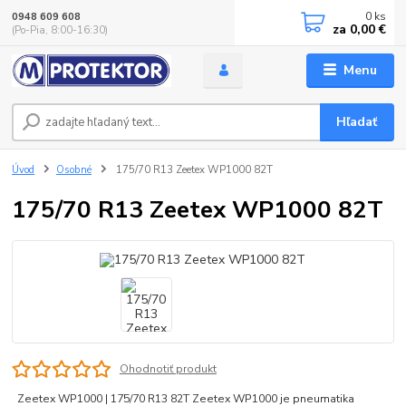
0
ks
0948 609 608
za
0,00 €
(Po-Pia, 8:00-16:30)
Menu
Hľadať
Úvod
Osobné
175/70 R13 Zeetex WP1000 82T
175/70 R13 Zeetex WP1000 82T
Ohodnotiť produkt
Zeetex WP1000 | 175/70 R13 82T Zeetex WP1000 je pneumatika