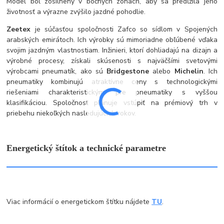
Model bol zosilnený v bočných zónach, aby sa predĺžila jeho
životnosť a výrazne zvýšilo jazdné pohodlie.
Zeetex
je súčasťou spoločnosti Zafco so sídlom v Spojených
arabských emirátoch. Ich výrobky sú mimoriadne obľúbené vďaka
svojim jazdným vlastnostiam. Inžinieri, ktorí dohliadajú na dizajn a
výrobné procesy, získali skúsenosti s najväčšími svetovými
výrobcami pneumatík, ako sú
Bridgestone
alebo
Michelin
. Ich
pneumatiky kombinujú atraktívne ceny s technologickými
riešeniami charakteristickými pre pneumatiky s vyššou
klasifikáciou. Spoločnosť plánuje vstúpiť na prémiový trh v
priebehu niekoľkých nasledujúcich rokov.
Energetický štítok a technické parametre
Viac informácií o energetickom štítku nájdete
TU
.