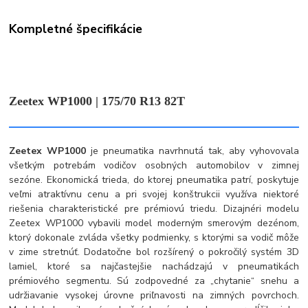
Kompletné špecifikácie
Zeetex WP1000 | 175/70 R13 82T
Zeetex WP1000
je pneumatika navrhnutá tak, aby vyhovovala
všetkým potrebám vodičov osobných automobilov v zimnej
sezóne. Ekonomická trieda, do ktorej pneumatika patrí, poskytuje
veľmi atraktívnu cenu a pri svojej konštrukcii využíva niektoré
riešenia charakteristické pre prémiovú triedu. Dizajnéri modelu
Zeetex WP1000 vybavili model moderným smerovým dezénom,
ktorý dokonale zvláda všetky podmienky, s ktorými sa vodič môže
v zime stretnúť. Dodatočne bol rozšírený o pokročilý systém 3D
lamiel, ktoré sa najčastejšie nachádzajú v pneumatikách
prémiového segmentu. Sú zodpovedné za „chytanie“ snehu a
udržiavanie vysokej úrovne priľnavosti na zimných povrchoch.