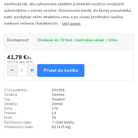
navrhnutá tak, aby vyhovovala všetkým potrebám vodičov osobných
automobilov v zimnej sezóne. Ekonomická trieda, do ktorej pneumatika
patrí, poskytuje veľmi atraktívnu cenu a pri svojej konštrukcii využíva
niektoré riešenia charakteristic...
celý popis
Dostupnosť
Dodanie do 72 hod. Centrálny sklad > 10 ks
41,78 €
/
ks
33,97 €
bez DPH
Pridať do košíka
Číslo produktu:
101458
Výrobca:
Zeetex
Typ:
Osobné
Obdobie:
Zimné
Šírka:
175
Priemer:
13
Profil:
70
Rýchlostný index:
T (190 km/h)
Hmotnostný index:
82 (475 kg)