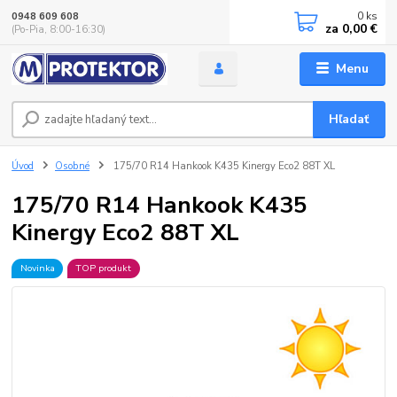
0
ks
0948 609 608
za
0,00 €
(Po-Pia, 8:00-16:30)
Menu
Hľadať
Úvod
Osobné
175/70 R14 Hankook K435 Kinergy Eco2 88T XL
175/70 R14 Hankook K435
Kinergy Eco2 88T XL
Novinka
TOP produkt