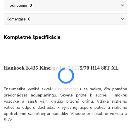
Hodnotenie
0
Komentáre
0
Kompletné špecifikácie
Hankook K435 Kinergy Eco2 | 175/70 R14 88T XL
Pneumatika vyniká skvelou priľnavosťou za mokra, čím pomáha
predchádzať aquaplaningu. Skvele priľne k suchej i mokrej
vozovke a zaistí vám kratšiu brzdnú dráhu. Vďaka nízkemu
valivému odporu dochádza k výraznej úspore paliva a nízkemu
opotrebenie samotnej pneumatiky. Vhodné pre osobné vozidlá a
SUV.