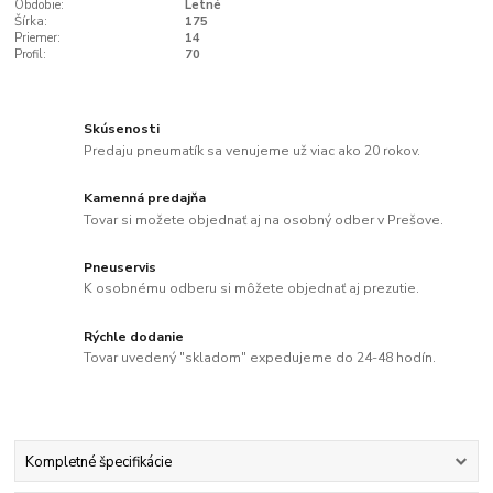
Obdobie:
Letné
Šírka:
175
Priemer:
14
Profil:
70
Skúsenosti
Predaju pneumatík sa venujeme už viac ako 20 rokov.
Kamenná predajňa
Tovar si možete objednať aj na osobný odber v Prešove.
Pneuservis
K osobnému odberu si môžete objednať aj prezutie.
Rýchle dodanie
Tovar uvedený "skladom" expedujeme do 24-48 hodín.
Kompletné špecifikácie