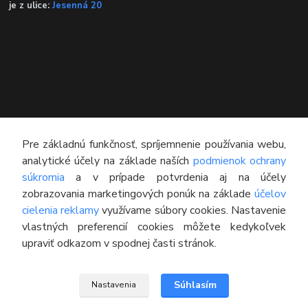
je z ulice:
Jesenná 20
Pre základnú funkčnosť, spríjemnenie používania webu,
analytické účely na základe naších
podmienok ochrany
súkromia
a v prípade potvrdenia aj na účely
KONTAKT
zobrazovania marketingových ponúk na základe
účelov
cielenia reklamy
využívame súbory cookies. Nastavenie
Technický poradca
vlastných preferencií cookies môžete kedykoľvek
0948 609 608
upraviť odkazom v spodnej časti stránok.
(Po-Pia, 8:00-16:30)
info@pneumatikyaprotektory.sk
Súhlasím
Nastavenia