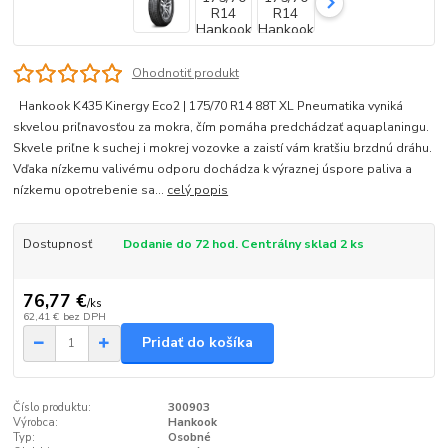
Ohodnotiť produkt
Hankook K435 Kinergy Eco2 | 175/70 R14 88T XL Pneumatika vyniká
skvelou priľnavosťou za mokra, čím pomáha predchádzať aquaplaningu.
Skvele priľne k suchej i mokrej vozovke a zaistí vám kratšiu brzdnú dráhu.
Vďaka nízkemu valivému odporu dochádza k výraznej úspore paliva a
nízkemu opotrebenie sa...
celý popis
Dostupnosť
Dodanie do 72 hod. Centrálny sklad 2 ks
76,77 €
/
ks
62,41 €
bez DPH
Pridať do košíka
Číslo produktu:
300903
Výrobca:
Hankook
Typ:
Osobné