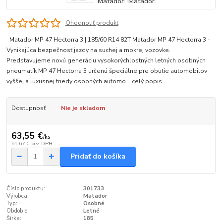
Ohodnotiť produkt
Matador MP 47 Hectorra 3 | 185/60 R14 82T Matador MP 47 Hectorra 3 -
Vynikajúca bezpečnosť jazdy na suchej a mokrej vozovke.
Predstavujeme novú generáciu vysokorýchlostných letných osobných
pneumatík MP 47 Hectorra 3 určenú špeciálne pre obutie automobilov
vyššej a luxusnej triedy osobných automo...
celý popis
Dostupnosť
Nie je skladom
63,55 €
/
ks
51,67 €
bez DPH
Pridať do košíka
Číslo produktu:
301733
Výrobca:
Matador
Typ:
Osobné
Obdobie:
Letné
Šírka:
185