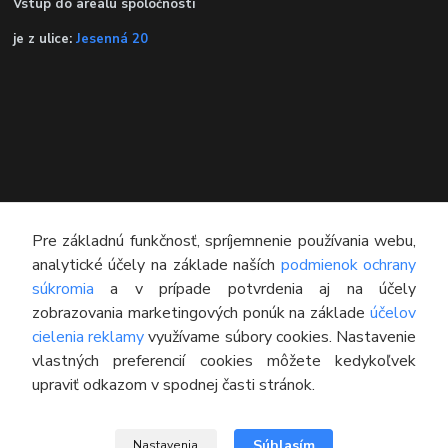
Vstup do areálu spoločnosti
je z ulice:
Jesenná 20
Pre základnú funkčnosť, spríjemnenie používania webu,
analytické účely na základe naších
podmienok ochrany
súkromia
a v prípade potvrdenia aj na účely
KONTAKT
zobrazovania marketingových ponúk na základe
účelov
cielenia reklamy
využívame súbory cookies. Nastavenie
Technický poradca
vlastných preferencií cookies môžete kedykoľvek
0948 609 608
upraviť odkazom v spodnej časti stránok.
(Po-Pia, 8:00-16:30)
info@pneumatikyaprotektory.sk
Súhlasím
Nastavenia