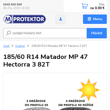
0
ks
0948 609 608
za
0,00 €
(Po-Pia, 8:00-16:30)
Menu
Hľadať
Úvod
Osobné
185/60 R14 Matador MP 47 Hectorra 3 82T
185/60 R14 Matador MP 47
Hectorra 3 82T