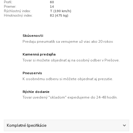
Profil:
60
Priemer:
14
Rýchlostný index:
T (190 km/h)
Hmotnostný index:
82 (475 kg)
Skúsenosti
Predaju pneumatík sa venujeme už viac ako 20 rokov.
Kamenná predajňa
Tovar si možete objednať aj na osobný odber v Prešove.
Pneuservis
K osobnému odberu si môžete objednať aj prezutie.
Rýchle dodanie
Tovar uvedený "skladom" expedujeme do 24-48 hodín.
Kompletné špecifikácie