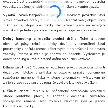
ovládateľnosť a bezpečné brzdenie na suchom a mokrom povrchu
vozovky, zlepšený je taktiež kilometrový výkon a komfort jazdy.
Vysoká úroveň bezpečnosti jazdy na mokrom povrchu:
Štyri
široké obvodové drážky dokážu rýchlo odvádzať veľký objem vody
z kontaktnej stopy pneumatiky. Bezpečnosť jazdy na mokrých
vozovkách je teda vyššia a riziko aquaplaningu naopak nižšie.
Dobrý handling a kratšia brzdná dráha:
Tuhé a pevné
obvodové pásy, rebrá a bloky dezénu v centrálnej časti
pneumatiky zlepšujú prenos záberových a brzdných síl na povrch
vozovky. Priama a rýchla je odozva na riadenie. Výsledkom je
dobrý handling a krátka brzdná dráha na suchej vozovke.
Dlhšia životnosť:
Optimálne rozloženie prvkov dezénu a tuhosti
dezénových blokov v prítlaku na vozovku prináša rovnomerné
rozloženie merného tlaku v stope pneumatiky. Výsledkom je
zníženie opotrebovania dezénu, čo zvyšuje kilometrový výkon.
Nižšia hlučnosť:
Emisie hluku spôsobené dezénovými prvkami v
strede kontaktnej plochy sú znížené v dôsledku uzavretého
vonkajšieho ramena. Toto zníženie hlučnosti zvyšuje jazdný
komfort pneumatiky.