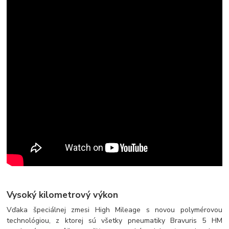
Vysoký kilometrový výkon
Vďaka špeciálnej zmesi High Mileage s novou polymérovou
technológiou, z ktorej sú všetky pneumatiky Bravuris 5 HM