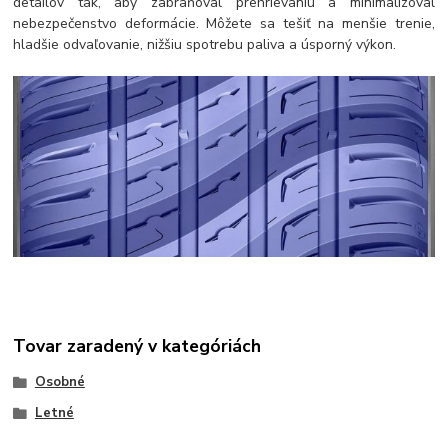
detailov tak, aby zabraňoval prehrievaniu a minimalizoval
nebezpečenstvo deformácie. Môžete sa tešiť na menšie trenie,
hladšie odvaľovanie, nižšiu spotrebu paliva a úsporný výkon.
Tovar zaradený v kategóriách
Osobné
Letné