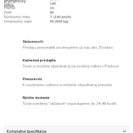
Šírka:
195
Priemer:
15
Profil:
65
Rýchlostný index:
T (190 km/h)
Hmotnostný index:
95 (690 kg)
Skúsenosti
Predaju pneumatík sa venujeme už viac ako 20 rokov.
Kamenná predajňa
Tovar si možete objednať aj na osobný odber v Prešove.
Pneuservis
K osobnému odberu si môžete objednať aj prezutie.
Rýchle dodanie
Tovar uvedený "skladom" expedujeme do 24-48 hodín.
Kompletné špecifikácie