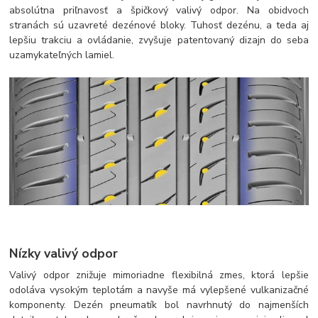
absolútna priľnavosť a špičkový valivý odpor. Na obidvoch
stranách sú uzavreté dezénové bloky. Tuhosť dezénu, a teda aj
lepšiu trakciu a ovládanie, zvyšuje patentovaný dizajn do seba
uzamykateľných lamiel.
Nízky valivý odpor
Valivý odpor znižuje mimoriadne flexibilná zmes, ktorá lepšie
odoláva vysokým teplotám a navyše má vylepšené vulkanizačné
komponenty. Dezén pneumatík bol navrhnutý do najmenších