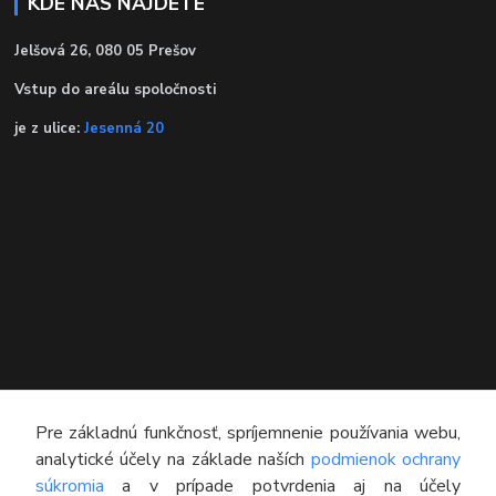
KDE NÁS NÁJDETE
Jelšová 26, 080 05 Prešov
Vstup do areálu spoločnosti
je z ulice:
Jesenná 20
KONTAKT
Pre základnú funkčnosť, spríjemnenie používania webu,
analytické účely na základe naších
podmienok ochrany
Technický poradca
súkromia
a v prípade potvrdenia aj na účely