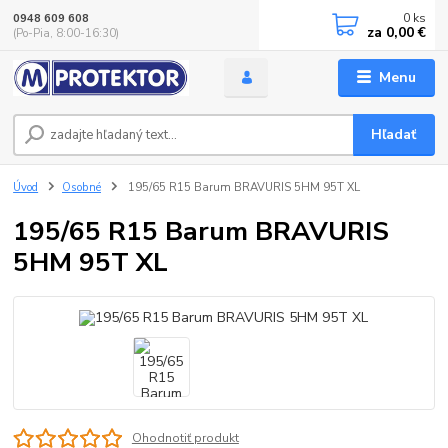
0
ks
0948 609 608
za
0,00 €
(Po-Pia, 8:00-16:30)
Menu
Hľadať
Úvod
Osobné
195/65 R15 Barum BRAVURIS 5HM 95T XL
195/65 R15 Barum BRAVURIS
5HM 95T XL
Ohodnotiť produkt