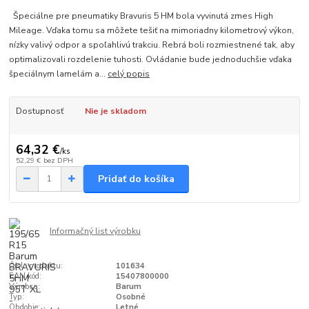
Špeciálne pre pneumatiky Bravuris 5 HM bola vyvinutá zmes High
Mileage. Vďaka tomu sa môžete tešiť na mimoriadny kilometrový výkon,
nízky valivý odpor a spoľahlivú trakciu. Rebrá boli rozmiestnené tak, aby
optimalizovali rozdelenie tuhosti. Ovládanie bude jednoduchšie vďaka
špeciálnym lamelám a...
celý popis
Dostupnosť
Nie je skladom
64,32 €
/
ks
52,29 €
bez DPH
Pridať do košíka
Informačný list výrobku
Číslo produktu:
101634
EAN kód:
15407800000
Výrobca:
Barum
Typ:
Osobné
Obdobie:
Letné