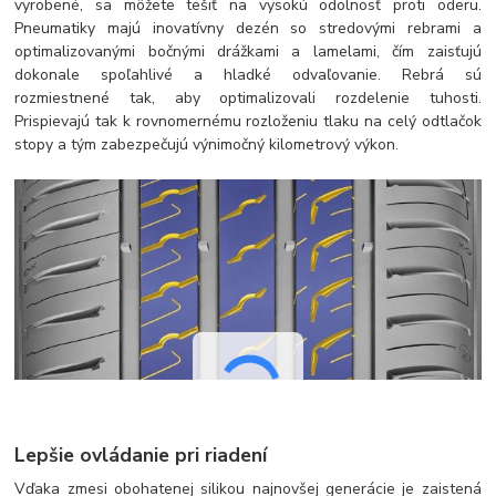
vyrobené, sa môžete tešiť na vysokú odolnosť proti oderu.
Pneumatiky majú inovatívny dezén so stredovými rebrami a
optimalizovanými bočnými drážkami a lamelami, čím zaisťujú
dokonale spoľahlivé a hladké odvaľovanie. Rebrá sú
rozmiestnené tak, aby optimalizovali rozdelenie tuhosti.
Prispievajú tak k rovnomernému rozloženiu tlaku na celý odtlačok
stopy a tým zabezpečujú výnimočný kilometrový výkon.
Lepšie ovládanie pri riadení
Vďaka zmesi obohatenej silikou najnovšej generácie je zaistená