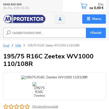
0
ks
0948 609 608
za
0,00 €
(Po-Pia, 8:00-16:30)
Menu
Hľadať
Úvod
VAN
195/75 R16C Zeetex WV1000 110/108R
195/75 R16C Zeetex WV1000
110/108R
Ohodnotiť produkt