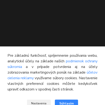
KONTAKT
Pre základnú funkčnosť, spríjemnenie používania webu,
analytické účely na základe naších
podmienok ochrany
Technický poradca
súkromia
a v prípade potvrdenia aj na účely
0948 609 608
zobrazovania marketingových ponúk na základe
účelov
(Po-Pia, 8:00-16:30)
cielenia reklamy
využívame súbory cookies. Nastavenie
vlastných preferencií cookies môžete kedykoľvek
info@pneumatikyaprotektory.sk
upraviť odkazom v spodnej časti stránok.
Súhlasím
Nastavenia