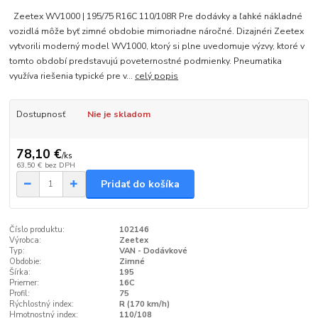
Zeetex WV1000 | 195/75 R16C 110/108R Pre dodávky a ľahké nákladné
vozidlá môže byť zimné obdobie mimoriadne náročné. Dizajnéri Zeetex
vytvorili moderný model WV1000, ktorý si plne uvedomuje výzvy, ktoré v
tomto období predstavujú poveternostné podmienky. Pneumatika
využíva riešenia typické pre v...
celý popis
Dostupnosť
Nie je skladom
78,10 €
/
ks
63,50 €
bez DPH
Pridať do košíka
Číslo produktu:
102146
Výrobca:
Zeetex
Typ:
VAN - Dodávkové
Obdobie:
Zimné
Šírka:
195
Priemer:
16C
Profil:
75
Rýchlostný index:
R (170 km/h)
Hmotnostný index:
110/108