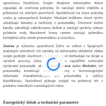
agresívnou štruktúrou. Svojim dizajnom mimoriadne dobre
zapadajú do snehovej pokrývky, čo zaručuje dobrú stabilitu a
priľnavosť na zimných povrchoch. Spoľahlivosť na trase pokrytej
vodou je zabezpečená širokými, hlbokými drážkami, ktoré rýchlo
odvádzajú tekutiny a nečistoty z pneumatiky. Otvorené bočné
kanály zabraňujú zablokovaniu drážok a zaisťujú správny rytmus
prúdenia vody. Naostrené hrany ramien zaisťujú optimálnu
kontaktnú zónu medzi pneumatikou a vozovkou.
Zeetex
je súčasťou spoločnosti Zafco so sídlom v Spojených
arabských emirátoch. Ich výrobky sú mimoriadne obľúbené vďaka
svojim jazdným vlastnostiam. Inžinieri, ktorí dohliadajú na dizajn a
výrobné procesy, získali skúsenosti s najväčšími svetovými
výrobcami pneumatík, ako sú
Bridgestone
alebo
Michelin
. Ich
pneumatiky kombinujú atraktívne ceny s technologickými
riešeniami charakteristickými pre pneumatiky s vyššou
klasifikáciou. Spoločnosť plánuje vstúpiť na prémiový trh v
priebehu niekoľkých nasledujúcich rokov.
Energetický štítok a technické parametre