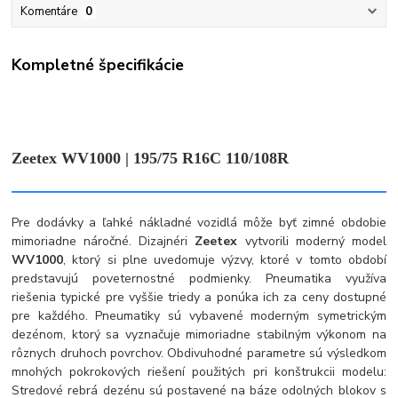
Komentáre
0
Kompletné špecifikácie
Zeetex WV1000 | 195/75 R16C 110/108R
Pre dodávky a ľahké nákladné vozidlá môže byť zimné obdobie
mimoriadne náročné. Dizajnéri
Zeetex
vytvorili moderný model
WV1000
, ktorý si plne uvedomuje výzvy, ktoré v tomto období
predstavujú poveternostné podmienky. Pneumatika využíva
riešenia typické pre vyššie triedy a ponúka ich za ceny dostupné
pre každého. Pneumatiky sú vybavené moderným symetrickým
dezénom, ktorý sa vyznačuje mimoriadne stabilným výkonom na
rôznych druhoch povrchov. Obdivuhodné parametre sú výsledkom
mnohých pokrokových riešení použitých pri konštrukcii modelu:
Stredové rebrá dezénu sú postavené na báze odolných blokov s