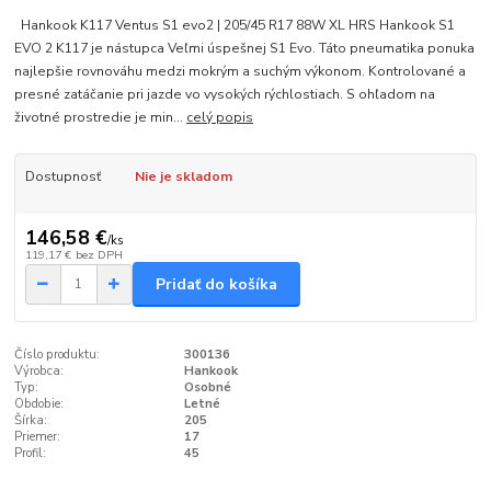
Hankook K117 Ventus S1 evo2 | 205/45 R17 88W XL HRS Hankook S1
EVO 2 K117 je nástupca Veľmi úspešnej S1 Evo. Táto pneumatika ponuka
najlepšie rovnováhu medzi mokrým a suchým výkonom. Kontrolované a
presné zatáčanie pri jazde vo vysokých rýchlostiach. S ohľadom na
životné prostredie je min...
celý popis
Dostupnosť
Nie je skladom
146,58 €
/
ks
119,17 €
bez DPH
Pridať do košíka
Číslo produktu:
300136
Výrobca:
Hankook
Typ:
Osobné
Obdobie:
Letné
Šírka:
205
Priemer:
17
Profil:
45