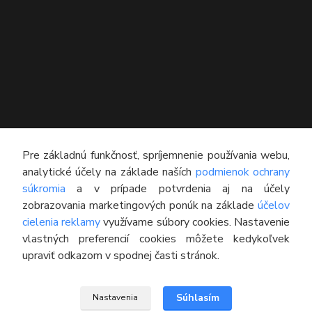
KONTAKT
Pre základnú funkčnosť, spríjemnenie používania webu,
analytické účely na základe naších
podmienok ochrany
Technický poradca
súkromia
a v prípade potvrdenia aj na účely
0948 609 608
zobrazovania marketingových ponúk na základe
účelov
(Po-Pia, 8:00-16:30)
cielenia reklamy
využívame súbory cookies. Nastavenie
vlastných preferencií cookies môžete kedykoľvek
info@pneumatikyaprotektory.sk
upraviť odkazom v spodnej časti stránok.
Súhlasím
Nastavenia