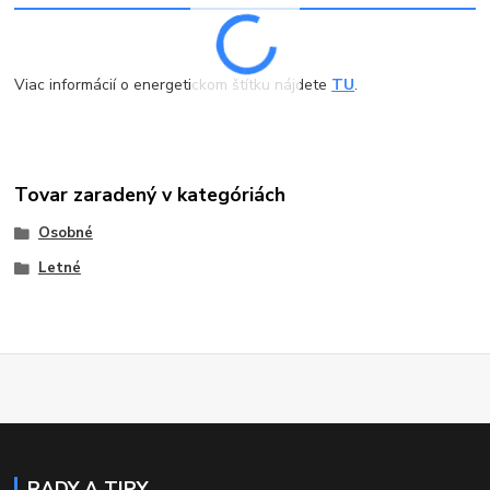
Viac informácií o energetickom štítku nájdete
TU
.
Tovar zaradený v kategóriách
Osobné
Letné
RADY A TIPY