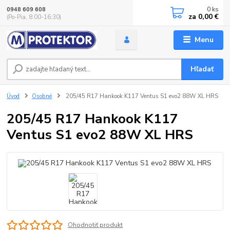
0
ks
0948 609 608
za
0,00 €
(Po-Pia, 8:00-16:30)
Menu
Hľadať
Úvod
Osobné
205/45 R17 Hankook K117 Ventus S1 evo2 88W XL HRS
205/45 R17 Hankook K117
Ventus S1 evo2 88W XL HRS
Ohodnotiť produkt