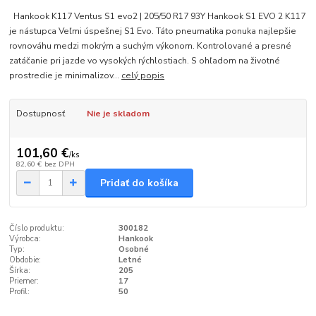
Hankook K117 Ventus S1 evo2 | 205/50 R17 93Y Hankook S1 EVO 2 K117
je nástupca Veľmi úspešnej S1 Evo. Táto pneumatika ponuka najlepšie
rovnováhu medzi mokrým a suchým výkonom. Kontrolované a presné
zatáčanie pri jazde vo vysokých rýchlostiach. S ohľadom na životné
prostredie je minimalizov...
celý popis
Dostupnosť
Nie je skladom
101,60 €
/
ks
82,60 €
bez DPH
Pridať do košíka
Číslo produktu:
300182
Výrobca:
Hankook
Typ:
Osobné
Obdobie:
Letné
Šírka:
205
Priemer:
17
Profil:
50