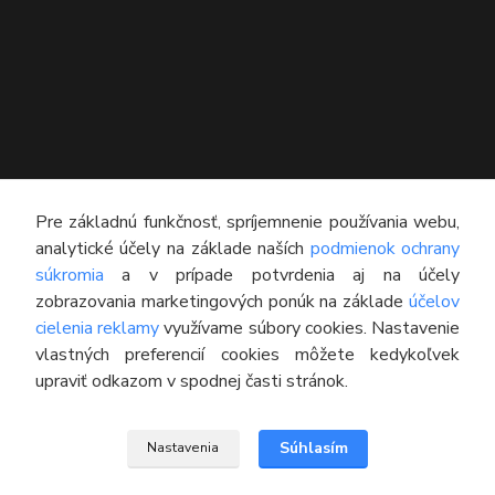
KONTAKT
Pre základnú funkčnosť, spríjemnenie používania webu,
analytické účely na základe naších
podmienok ochrany
Technický poradca
súkromia
a v prípade potvrdenia aj na účely
0948 609 608
zobrazovania marketingových ponúk na základe
účelov
(Po-Pia, 8:00-16:30)
cielenia reklamy
využívame súbory cookies. Nastavenie
vlastných preferencií cookies môžete kedykoľvek
info@pneumatikyaprotektory.sk
upraviť odkazom v spodnej časti stránok.
Súhlasím
Nastavenia