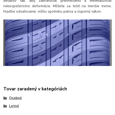
detailov tak, aby zabraňoval prehrievaniu a minimalizoval
nebezpečenstvo deformácie. Môžete sa tešiť na menšie trenie,
hladšie odvaľovanie, nižšiu spotrebu paliva a úsporný výkon.
Tovar zaradený v kategóriách
Osobné
Letné