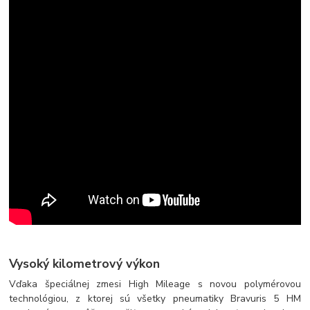
Vysoký kilometrový výkon
Vďaka špeciálnej zmesi High Mileage s novou polymérovou
technológiou, z ktorej sú všetky pneumatiky Bravuris 5 HM