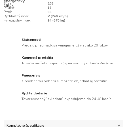
Šírka:
205
Priemer:
16
Profil:
55
Rýchlostný index:
V (240 km/h)
Hmotnostný index:
94 (670 kg)
Skúsenosti
Predaju pneumatík sa venujeme už viac ako 20 rokov.
Kamenná predajňa
Tovar si možete objednať aj na osobný odber v Prešove.
Pneuservis
K osobnému odberu si môžete objednať aj prezutie.
Rýchle dodanie
Tovar uvedený "skladom" expedujeme do 24-48 hodín.
Kompletné špecifikácie