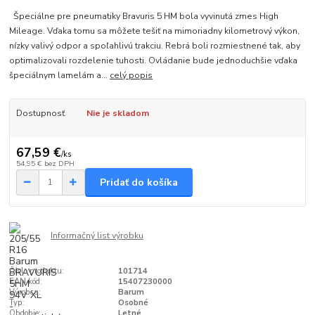
Špeciálne pre pneumatiky Bravuris 5 HM bola vyvinutá zmes High
Mileage. Vďaka tomu sa môžete tešiť na mimoriadny kilometrový výkon,
nízky valivý odpor a spoľahlivú trakciu. Rebrá boli rozmiestnené tak, aby
optimalizovali rozdelenie tuhosti. Ovládanie bude jednoduchšie vďaka
špeciálnym lamelám a...
celý popis
Dostupnosť
Nie je skladom
67,59 €
/
ks
54,95 €
bez DPH
Pridať do košíka
Informačný list výrobku
Číslo produktu:
101714
EAN kód:
15407230000
Výrobca:
Barum
Typ:
Osobné
Obdobie:
Letné