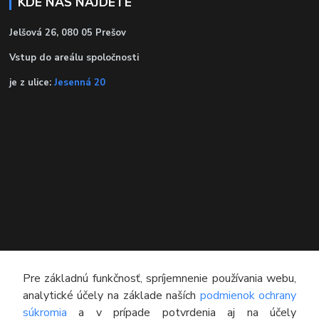
KDE NÁS NÁJDETE
Jelšová 26, 080 05 Prešov
Vstup do areálu spoločnosti
je z ulice:
Jesenná 20
KONTAKT
Pre základnú funkčnosť, spríjemnenie používania webu,
analytické účely na základe naších
podmienok ochrany
Technický poradca
súkromia
a v prípade potvrdenia aj na účely