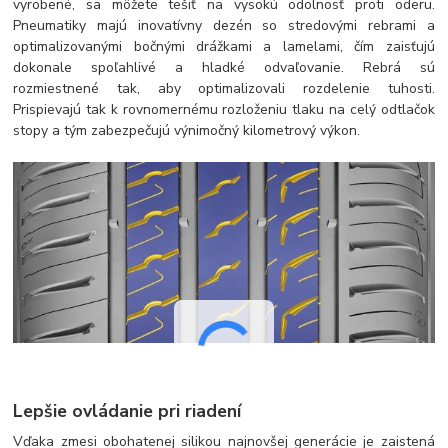
vyrobené, sa môžete tešiť na vysokú odolnosť proti oderu.
Pneumatiky majú inovatívny dezén so stredovými rebrami a
optimalizovanými bočnými drážkami a lamelami, čím zaisťujú
dokonale spoľahlivé a hladké odvaľovanie. Rebrá sú
rozmiestnené tak, aby optimalizovali rozdelenie tuhosti.
Prispievajú tak k rovnomernému rozloženiu tlaku na celý odtlačok
stopy a tým zabezpečujú výnimočný kilometrový výkon.
Lepšie ovládanie pri riadení
Vďaka zmesi obohatenej silikou najnovšej generácie je zaistená