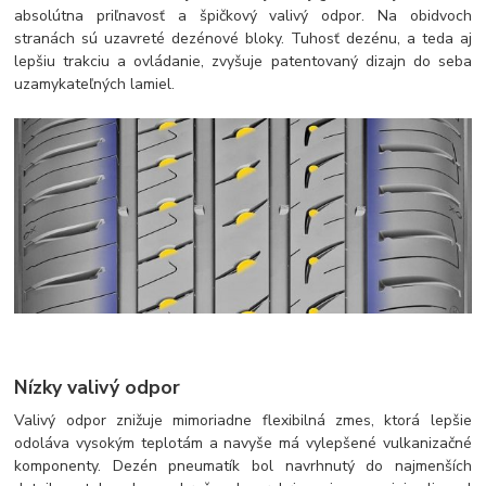
absolútna priľnavosť a špičkový valivý odpor. Na obidvoch
stranách sú uzavreté dezénové bloky. Tuhosť dezénu, a teda aj
lepšiu trakciu a ovládanie, zvyšuje patentovaný dizajn do seba
uzamykateľných lamiel.
Nízky valivý odpor
Valivý odpor znižuje mimoriadne flexibilná zmes, ktorá lepšie
odoláva vysokým teplotám a navyše má vylepšené vulkanizačné
komponenty. Dezén pneumatík bol navrhnutý do najmenších