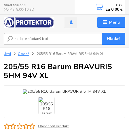
0
ks
0948 609 608
za
0,00 €
(Po-Pia, 8:00-16:30)
Menu
Hľadať
Úvod
Osobné
205/55 R16 Barum BRAVURIS 5HM 94V XL
205/55 R16 Barum BRAVURIS
5HM 94V XL
Ohodnotiť produkt