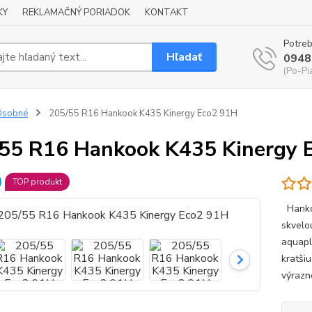
KY
REKLAMAČNÝ PORIADOK
KONTAKT
Potreb
Hľadať
0948
(Po-Pi
Osobné
205/55 R16 Hankook K435 Kinergy Eco2 91H
55 R16 Hankook K435 Kinergy 
TOP produkt
Hankoo
skvelo
aquapl
kratši
výrazn