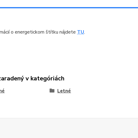
rmácií o energetickom štítku nájdete
TU
.
zaradený v kategóriách
né
Letné