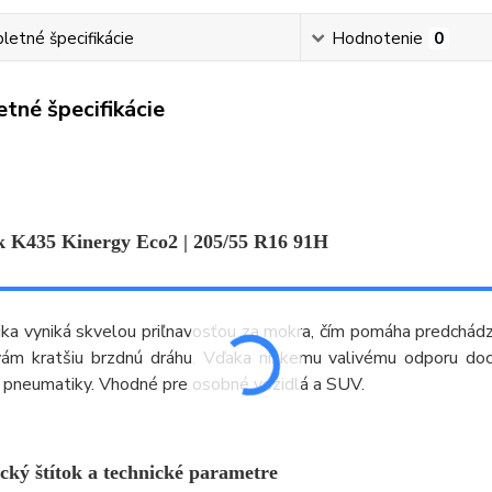
etné špecifikácie
Hodnotenie
0
tné špecifikácie
 K435 Kinergy Eco2 | 205/55 R16 91H
a vyniká skvelou priľnavosťou za mokra, čím pomáha predchádza
 vám kratšiu brzdnú dráhu. Vďaka nízkemu valivému odporu do
 pneumatiky. Vhodné pre osobné vozidlá a SUV.
cký štítok a technické parametre