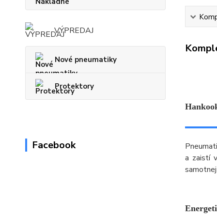
Kompl
VÝPREDAJ
Komple
Nové pneumatiky
Protektory
Hankook
Facebook
Pneumatik
a zaistí
samotnej
Energeti