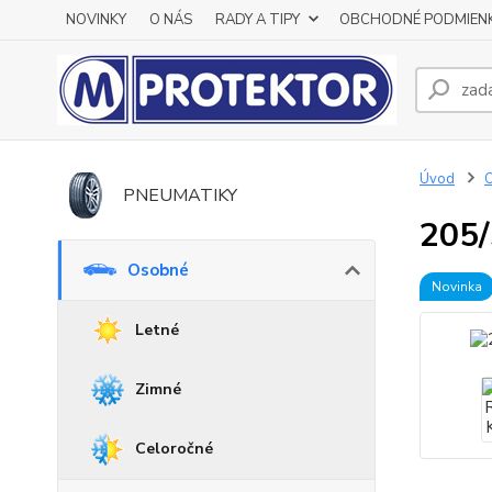
NOVINKY
O NÁS
RADY A TIPY
OBCHODNÉ PODMIEN
Úvod
PNEUMATIKY
205/
Osobné
Novinka
Letné
Zimné
Celoročné