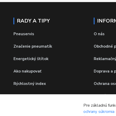
RADY A TIPY
INFOR
Pneuservis
O nás
Značenie pneumatík
Obchodné 
Energetický štítok
Reklamačný
Ako nakupovať
Doprava a 
Rýchlostný index
Ochrana os
Hmotnostný index
Odstúpenie
Pre základnú funk
Časté otázky
Zber odpad
ochrany súkromia