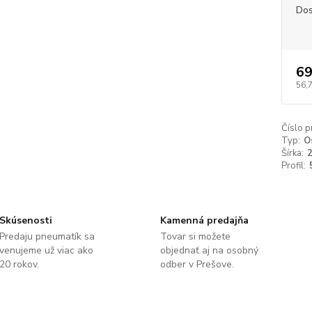
Dos
69
56,
Číslo p
Typ:
O
Šírka:
Profil:
Skúsenosti
Kamenná predajňa
Predaju pneumatík sa
Tovar si možete
venujeme už viac ako
objednať aj na osobný
20 rokov.
odber v Prešove.