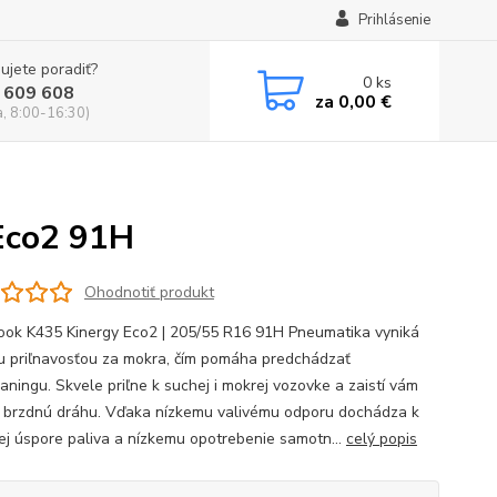
Prihlásenie
ujete poradiť?
0
ks
 609 608
za
0,00 €
a, 8:00-16:30)
Eco2 91H
Ohodnotiť produkt
k K435 Kinergy Eco2 | 205/55 R16 91H Pneumatika vyniká
u priľnavosťou za mokra, čím pomáha predchádzať
aningu. Skvele priľne k suchej i mokrej vozovke a zaistí vám
u brzdnú dráhu. Vďaka nízkemu valivému odporu dochádza k
ej úspore paliva a nízkemu opotrebenie samotn...
celý popis