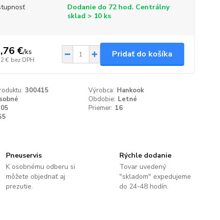
tupnosť
Dodanie do 72 hod. Centrálny
sklad > 10 ks
,76 €
/
ks
Pridať do košíka
72 €
bez DPH
roduktu:
300415
Výrobca:
Hankook
sobné
Obdobie:
Letné
205
Priemer:
16
55
Pneuservis
Rýchle dodanie
K osobnému odberu si
Tovar uvedený
môžete objednať aj
"skladom" expedujeme
prezutie.
do 24-48 hodín.