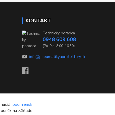
KONTAKT
Technický poradca
0948 609 608
(Po-Pia, 8:00-16:30)
info@pneumatikyaprotektory.sk
 naších
podmienok
h ponúk na základe