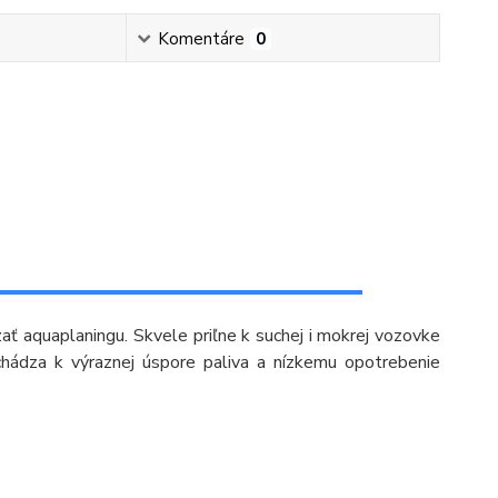
Komentáre
0
ť aquaplaningu. Skvele priľne k suchej i mokrej vozovke
chádza k výraznej úspore paliva a nízkemu opotrebenie