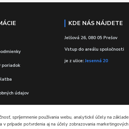
MÁCIE
KDE NÁS NÁJDETE
Jelšová 26, 080 05 Prešov
Vstup do areálu spoločnosti
podmienky
je z ulice:
Jesenná 20
 poriadok
platba
obných údajov
 od zmluvy
čnosť, spríjemnenie používania webu, analytické účely na základe
ových pneumatík
a v prípade potvrdenia aj na účely zobrazovania marketingovýc