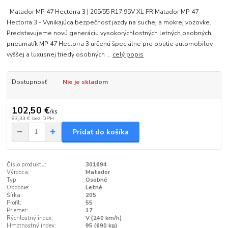
Matador MP 47 Hectorra 3 | 205/55 R17 95V XL FR Matador MP 47
Hectorra 3 - Vynikajúca bezpečnosť jazdy na suchej a mokrej vozovke.
Predstavujeme novú generáciu vysokorýchlostných letných osobných
pneumatík MP 47 Hectorra 3 určenú špeciálne pre obutie automobilov
vyššej a luxusnej triedy osobných ...
celý popis
Dostupnosť
Nie je skladom
102,50 €
/
ks
83,33 €
bez DPH
Pridať do košíka
Číslo produktu:
301694
Výrobca:
Matador
Typ:
Osobné
Obdobie:
Letné
Šírka:
205
Profil:
55
Priemer:
17
Rýchlostný index:
V (240 km/h)
Hmotnostný index:
95 (690 kg)