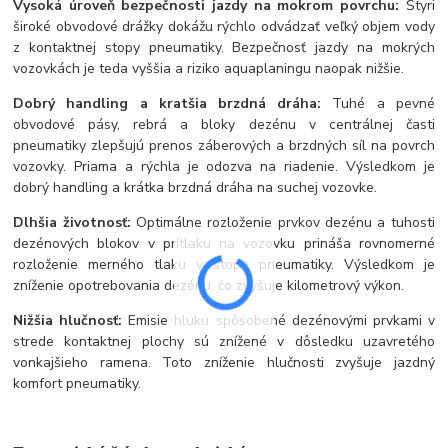
Vysoká úroveň bezpečnosti jazdy na mokrom povrchu:
Štyri
široké obvodové drážky dokážu rýchlo odvádzať veľký objem vody
z kontaktnej stopy pneumatiky. Bezpečnosť jazdy na mokrých
vozovkách je teda vyššia a riziko aquaplaningu naopak nižšie.
Dobrý handling a kratšia brzdná dráha:
Tuhé a pevné
obvodové pásy, rebrá a bloky dezénu v centrálnej časti
pneumatiky zlepšujú prenos záberových a brzdných síl na povrch
vozovky. Priama a rýchla je odozva na riadenie. Výsledkom je
dobrý handling a krátka brzdná dráha na suchej vozovke.
Dlhšia životnosť:
Optimálne rozloženie prvkov dezénu a tuhosti
dezénových blokov v prítlaku na vozovku prináša rovnomerné
rozloženie merného tlaku v stope pneumatiky. Výsledkom je
zníženie opotrebovania dezénu, čo zvyšuje kilometrový výkon.
Nižšia hlučnosť:
Emisie hluku spôsobené dezénovými prvkami v
strede kontaktnej plochy sú znížené v dôsledku uzavretého
vonkajšieho ramena. Toto zníženie hlučnosti zvyšuje jazdný
komfort pneumatiky.