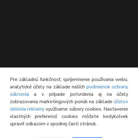
KONTAKT
Pre základnú funkčnosť, spríjemnenie používania webu,
analytické účely na základe naších
podmienok ochrany
Technický poradca
súkromia
a v prípade potvrdenia aj na účely
0948 609 608
zobrazovania marketingových ponúk na základe
účelov
(Po-Pia, 8:00-16:30)
cielenia reklamy
využívame súbory cookies. Nastavenie
vlastných preferencií cookies môžete kedykoľvek
info@pneumatikyaprotektory.sk
upraviť odkazom v spodnej časti stránok.