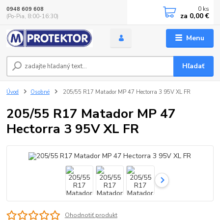
0
ks
0948 609 608
za
0,00 €
(Po-Pia, 8:00-16:30)
Menu
Hľadať
Úvod
Osobné
205/55 R17 Matador MP 47 Hectorra 3 95V XL FR
205/55 R17 Matador MP 47
Hectorra 3 95V XL FR
Ohodnotiť produkt