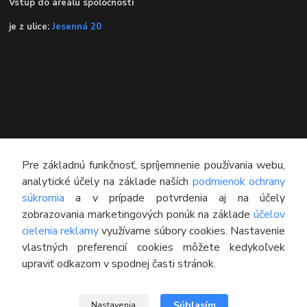
Vstup do areálu spoločnosti
je z ulice:
Jesenná 20
Pre základnú funkčnosť, spríjemnenie používania webu,
analytické účely na základe naších
podmienok ochrany
súkromia
a v prípade potvrdenia aj na účely
KONTAKT
zobrazovania marketingových ponúk na základe
účelov
cielenia reklamy
využívame súbory cookies. Nastavenie
Technický poradca
vlastných preferencií cookies môžete kedykoľvek
0948 609 608
upraviť odkazom v spodnej časti stránok.
(Po-Pia, 8:00-16:30)
info@pneumatikyaprotektory.sk
Súhlasím
Nastavenia