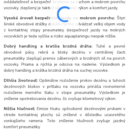
ovládateľnosť a bezpečné brzdenie na suchom a mokrom povrchu
vozovky, zlepšený je taktiež kilometrový výkon a komfort jazdy.
Vysoká úroveň bezpečnosti jazdy na mokrom povrchu:
Štyri
široké obvodové drážky dokážu rýchlo odvádzať veľký objem vody
z kontaktnej stopy pneumatiky. Bezpečnosť jazdy na mokrých
vozovkách je teda vyššia a riziko aquaplaningu naopak nižšie.
Dobrý handling a kratšia brzdná dráha:
Tuhé a pevné
obvodové pásy, rebrá a bloky dezénu v centrálnej časti
pneumatiky zlepšujú prenos záberových a brzdných síl na povrch
vozovky. Priama a rýchla je odozva na riadenie. Výsledkom je
dobrý handling a krátka brzdná dráha na suchej vozovke.
Dlhšia životnosť:
Optimálne rozloženie prvkov dezénu a tuhosti
dezénových blokov v prítlaku na vozovku prináša rovnomerné
rozloženie merného tlaku v stope pneumatiky. Výsledkom je
zníženie opotrebovania dezénu, čo zvyšuje kilometrový výkon.
Nižšia hlučnosť:
Emisie hluku spôsobené dezénovými prvkami v
strede kontaktnej plochy sú znížené v dôsledku uzavretého
vonkajšieho ramena. Toto zníženie hlučnosti zvyšuje jazdný
komfort pneumatiky.