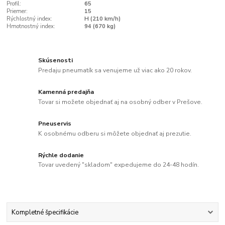
Profil:
65
Priemer:
15
Rýchlostný index:
H (210 km/h)
Hmotnostný index:
94 (670 kg)
Skúsenosti
Predaju pneumatík sa venujeme už viac ako 20 rokov.
Kamenná predajňa
Tovar si možete objednať aj na osobný odber v Prešove.
Pneuservis
K osobnému odberu si môžete objednať aj prezutie.
Rýchle dodanie
Tovar uvedený "skladom" expedujeme do 24-48 hodín.
Kompletné špecifikácie