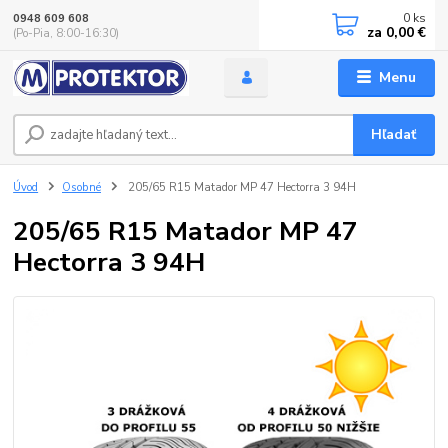
0
ks
0948 609 608
za
0,00 €
(Po-Pia, 8:00-16:30)
Menu
Hľadať
Úvod
Osobné
205/65 R15 Matador MP 47 Hectorra 3 94H
205/65 R15 Matador MP 47
Hectorra 3 94H