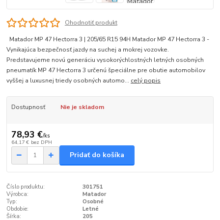
Ohodnotiť produkt
Matador MP 47 Hectorra 3 | 205/65 R15 94H Matador MP 47 Hectorra 3 -
Vynikajúca bezpečnosť jazdy na suchej a mokrej vozovke.
Predstavujeme novú generáciu vysokorýchlostných letných osobných
pneumatík MP 47 Hectorra 3 určenú špeciálne pre obutie automobilov
vyššej a luxusnej triedy osobných automo...
celý popis
Dostupnosť
Nie je skladom
78,93 €
/
ks
64,17 €
bez DPH
Pridať do košíka
Číslo produktu:
301751
Výrobca:
Matador
Typ:
Osobné
Obdobie:
Letné
Šírka:
205