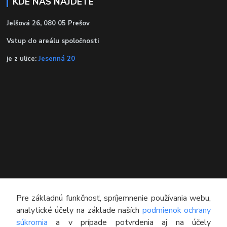
KDE NÁS NÁJDETE
Jelšová 26, 080 05 Prešov
Vstup do areálu spoločnosti
je z ulice:
Jesenná 20
KONTAKT
Pre základnú funkčnosť, spríjemnenie používania webu,
analytické účely na základe naších
podmienok ochrany
Technický poradca
súkromia
a v prípade potvrdenia aj na účely