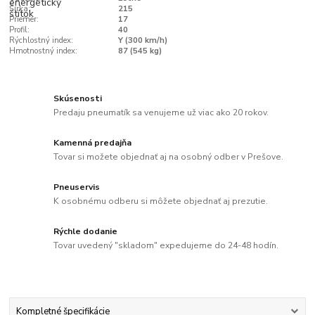
Šírka:
215
Priemer:
17
Profil:
40
Rýchlostný index:
Y (300 km/h)
Hmotnostný index:
87 (545 kg)
Skúsenosti
Predaju pneumatík sa venujeme už viac ako 20 rokov.
Kamenná predajňa
Tovar si možete objednať aj na osobný odber v Prešove.
Pneuservis
K osobnému odberu si môžete objednať aj prezutie.
Rýchle dodanie
Tovar uvedený "skladom" expedujeme do 24-48 hodín.
Kompletné špecifikácie