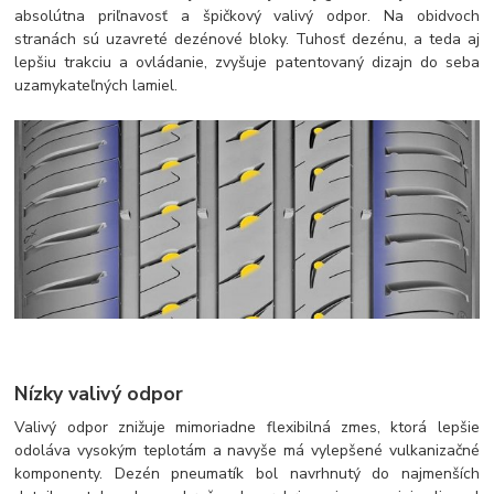
absolútna priľnavosť a špičkový valivý odpor. Na obidvoch
stranách sú uzavreté dezénové bloky. Tuhosť dezénu, a teda aj
lepšiu trakciu a ovládanie, zvyšuje patentovaný dizajn do seba
uzamykateľných lamiel.
Nízky valivý odpor
Valivý odpor znižuje mimoriadne flexibilná zmes, ktorá lepšie
odoláva vysokým teplotám a navyše má vylepšené vulkanizačné
komponenty. Dezén pneumatík bol navrhnutý do najmenších