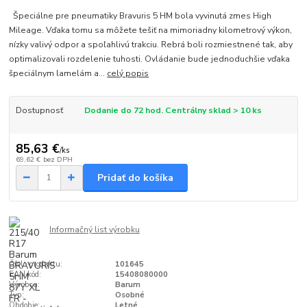
Špeciálne pre pneumatiky Bravuris 5 HM bola vyvinutá zmes High
Mileage. Vďaka tomu sa môžete tešiť na mimoriadny kilometrový výkon,
nízky valivý odpor a spoľahlivú trakciu. Rebrá boli rozmiestnené tak, aby
optimalizovali rozdelenie tuhosti. Ovládanie bude jednoduchšie vďaka
špeciálnym lamelám a...
celý popis
Dostupnosť
Dodanie do 72 hod. Centrálny sklad > 10 ks
85,63 €
/
ks
69,62 €
bez DPH
Pridať do košíka
Informačný list výrobku
Číslo produktu:
101645
EAN kód:
15408080000
Výrobca:
Barum
Typ:
Osobné
Obdobie:
Letné