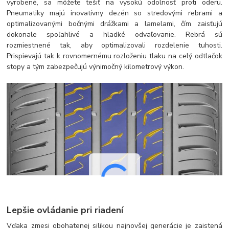
vyrobené, sa môžete tešiť na vysokú odolnosť proti oderu.
Pneumatiky majú inovatívny dezén so stredovými rebrami a
optimalizovanými bočnými drážkami a lamelami, čím zaisťujú
dokonale spoľahlivé a hladké odvaľovanie. Rebrá sú
rozmiestnené tak, aby optimalizovali rozdelenie tuhosti.
Prispievajú tak k rovnomernému rozloženiu tlaku na celý odtlačok
stopy a tým zabezpečujú výnimočný kilometrový výkon.
Lepšie ovládanie pri riadení
Vďaka zmesi obohatenej silikou najnovšej generácie je zaistená