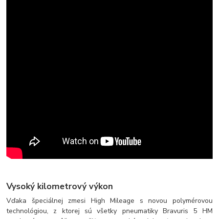
Vysoký kilometrový výkon
Vďaka špeciálnej zmesi High Mileage s novou polymérovou
technológiou, z ktorej sú všetky pneumatiky Bravuris 5 HM