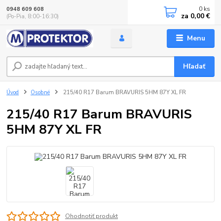
0
ks
0948 609 608
za
0,00 €
(Po-Pia, 8:00-16:30)
Menu
Hľadať
Úvod
Osobné
215/40 R17 Barum BRAVURIS 5HM 87Y XL FR
215/40 R17 Barum BRAVURIS
5HM 87Y XL FR
Ohodnotiť produkt