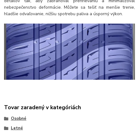
detailov tak, aby zabraňoval prehrievaniu a minimalizoval
nebezpečenstvo deformácie. Môžete sa tešiť na menšie trenie,
hladšie odvaľovanie, nižšiu spotrebu paliva a úsporný výkon.
Tovar zaradený v kategóriách
Osobné
Letné