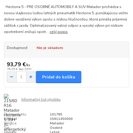
Hectorra 5 - PRE OSOBNÉ AUTOMOBILY A SUV Matador prichádza s
novou vlajkovou loďou letných pneumatík Hectorra 5, ponúkajúcou veľmi
dobre vyvážený výkon spolu s nízkou hlučnosťou, ktorá prináša príjemný
zážitok z jazdy. Optimalizovaný valivý odpor a vysoký výkon pri nízkom
opotrebení znižujú spotr...
celý popis
Dostupnosť
Nie je skladom
93,79 €
/
ks
76,25 €
bez DPH
Pridať do košíka
Informačný list výrobku
Číslo produktu:
101785
EAN kód:
15811450000
Výrobca:
Matador
Typ:
Osobné
Obdobie:
Letné