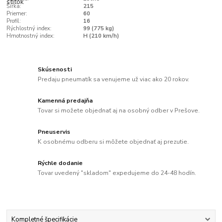
Šírka:
215
Priemer:
60
Profil:
16
Rýchlostný index:
99 (775 kg)
Hmotnostný index:
H (210 km/h)
Skúsenosti
Predaju pneumatík sa venujeme už viac ako 20 rokov.
Kamenná predajňa
Tovar si možete objednať aj na osobný odber v Prešove.
Pneuservis
K osobnému odberu si môžete objednať aj prezutie.
Rýchle dodanie
Tovar uvedený "skladom" expedujeme do 24-48 hodín.
Kompletné špecifikácie