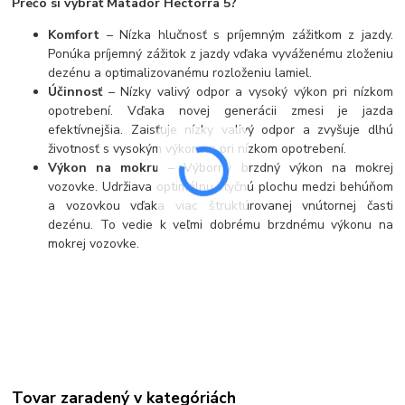
Prečo si vybrať Matador Hectorra 5?
Komfort
– Nízka hlučnosť s príjemným zážitkom z jazdy.
Ponúka príjemný zážitok z jazdy vďaka vyváženému zloženiu
dezénu a optimalizovanému rozloženiu lamiel.
Účinnosť
– Nízky valivý odpor a vysoký výkon pri nízkom
opotrebení. Vďaka novej generácii zmesi je jazda
efektívnejšia. Zaisťuje nízky valivý odpor a zvyšuje dlhú
životnosť s vysokým výkonom pri nízkom opotrebení.
Výkon na mokru
– Výborný brzdný výkon na mokrej
vozovke. Udržiava optimálnu styčnú plochu medzi behúňom
a vozovkou vďaka viac štruktúrovanej vnútornej časti
dezénu. To vedie k veľmi dobrému brzdnému výkonu na
mokrej vozovke.
Tovar zaradený v kategóriách