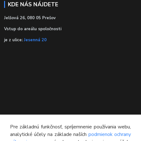
KDE NÁS NÁJDETE
Jelšová 26, 080 05 Prešov
Vstup do areálu spoločnosti
je z ulice:
Jesenná 20
KONTAKT
Pre základnú funkčnosť, spríjemnenie používania webu,
analytické účely na základe naších
podmienok ochrany
Technický poradca