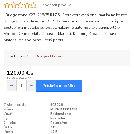
Ohodnotiť produkt
Bridgestone K27 | 215/75 R17,5 Protektorovaná pneumatika na kostre
Bridgestone s dezénom K27. Dezén s tichou prevádzkou vhodný pre
cestovné a mestské autobusy, nákladné automobily a transportéry.
Vyrobený z materiálu K_base. Materiál Kraiburg K_base K_base :
Materiál od spoločno...
celý popis
Dostupnosť
Nie je skladom
120,00 €
/
ks
97,56 €
bez DPH
Pridať do košíka
Číslo produktu:
603226
Výrobca:
M-PROTEKTOR
Značka:
Bridgestone
Typ:
Nákladné
Obdobie:
Celoročné
Šírka:
215
Priemer:
17,5