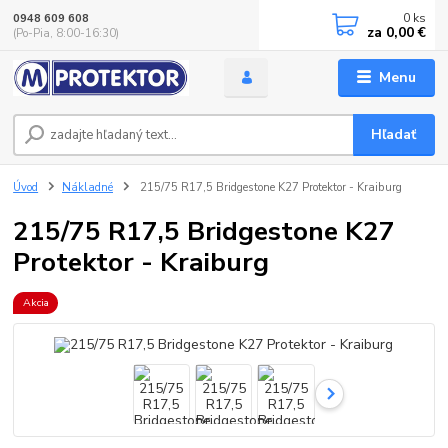
0
ks
0948 609 608
za
0,00 €
(Po-Pia, 8:00-16:30)
Menu
Hľadať
Úvod
Nákladné
215/75 R17,5 Bridgestone K27 Protektor - Kraiburg
215/75 R17,5 Bridgestone K27
Protektor - Kraiburg
Akcia