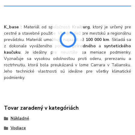
K_base
: Materiál od spoločnosti
Kraiburg
, ktorý je určený pre
cestné a stavebné použitie. Vhodný tiež pre mestskú a regionálnu
prevádzku. Materiál umožňuje najazdiť až
100 000 km
. Skladá sa
z dokonale vyváženého pomeru
prírodného
a
syntetického
kaučuku
. Je ideálny pre neustále sa meniace podmienky.
Vyznačuje sa vysokou odolnosťou proti oderu, prerezaniu a
roztrhnutiu, ktorá bola preukázaná v lome Carrara v Taliansku.
Jeho technické vlastnosti sú ideálne pre všetky klimatické
podmienky.
Tovar zaradený v kategóriách
Nákladné
Vodiace