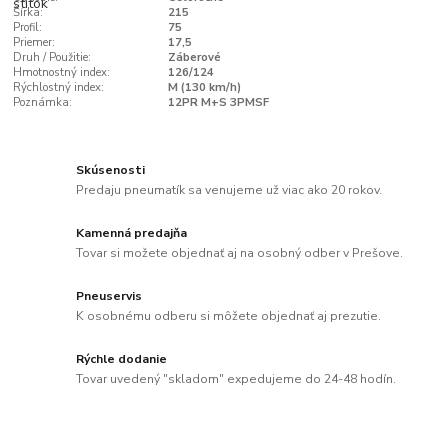
Šírka:
215
Profil:
75
Priemer:
17,5
Druh / Použitie:
Záberové
Hmotnostný index:
126/124
Rýchlostný index:
M (130 km/h)
Poznámka:
12PR M+S 3PMSF
Skúsenosti
Predaju pneumatík sa venujeme už viac ako 20 rokov.
Kamenná predajňa
Tovar si možete objednať aj na osobný odber v Prešove.
Pneuservis
K osobnému odberu si môžete objednať aj prezutie.
Rýchle dodanie
Tovar uvedený "skladom" expedujeme do 24-48 hodín.