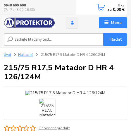
0
ks
0948 609 608
za
0,00 €
(Po-Pia, 8:00-16:30)
Menu
Hľadať
Úvod
Nákladné
215/75 R17,5 Matador D HR 4 126/124M
215/75 R17,5 Matador D HR 4
126/124M
Ohodnotiť produkt