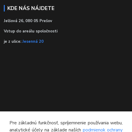
KDE NÁS NÁJDETE
Jelšová 26, 080 05 Prešov
Vstup do areálu spoločnosti
je z ulice:
Jesenná 20
KONTAKT
Pre základnú funkčnosť, spríjemnenie používania webu,
analytické účely na základe naších
podmienok ochrany