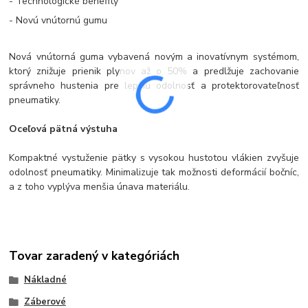
- Technologické benefity
- Novú vnútornú gumu
Nová vnútorná guma vybavená novým a inovatívnym systémom,
ktorý znižuje prienik plynov až o 50% a predlžuje zachovanie
správneho hustenia pre lepšiu odolnosť a protektorovateľnosť
pneumatiky.
Oceľová pätná výstuha
Kompaktné vystuženie pätky s vysokou hustotou vlákien zvyšuje
odolnosť pneumatiky. Minimalizuje tak možnosti deformácií bočníc,
a z toho vyplýva menšia únava materiálu.
Tovar zaradený v kategóriách
Nákladné
Záberové