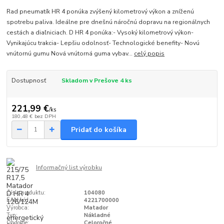
Rad pneumatík HR 4 ponúka zvýšený kilometrový výkon a zníženú
spotrebu paliva. Ideálne pre dnešnú náročnú dopravu na regionálnych
cestách a diaľniciach. D HR 4 ponúka:- Vysoký kilometrový výkon-
Vynikajúcu trakcia- Lepšiu odolnosť- Technologické benefity- Novú
vnútornú gumu Nová vnútorná guma vybav...
celý popis
Dostupnosť
Skladom v Prešove 4 ks
221,99 €
/
ks
180,48 €
bez DPH
Pridať do košíka
Informačný list výrobku
Číslo produktu:
104080
EAN kód:
4221700000
Výrobca:
Matador
Typ:
Nákladné
Obdobie:
Celoročné