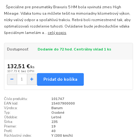
Špeciálne pre pneumatiky Bravuris 5 HM bola vyvinutá zmes High
Mileage. Vďaka tomu sa môžete tešiť na mimoriadny kilometrový výkon,
nízky valivý odpor a spoľahlivú trakciu. Rebrá boli rozmiestnené tak, aby
optimalizovali rozdelenie tuhosti. Ovládanie bude jednoduchšie vďaka
špeciálnym lamelám a...
celý popis
Dostupnosť
Dodanie do 72 hod. Centrálny sklad 1 ks
132,51 €
/
ks
107,73 €
bez DPH
Pridať do košíka
Číslo produktu:
101747
EAN kód:
15407900000
Výrobca:
Barum
Typ:
Osobné
Obdobie:
Letné
Šírka:
235
Priemer:
19
Profil:
40
Rýchlostný index:
Y (300 km/h)