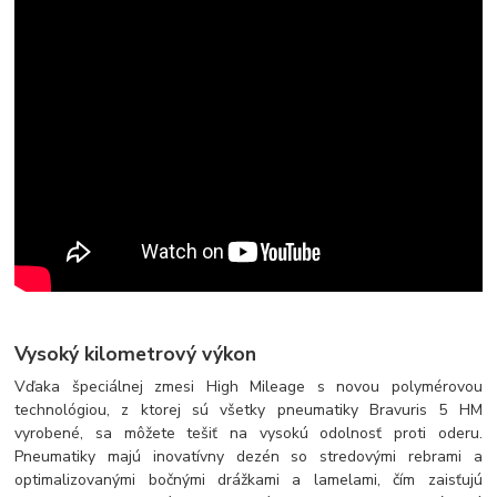
Vysoký kilometrový výkon
Vďaka špeciálnej zmesi High Mileage s novou polymérovou
technológiou, z ktorej sú všetky pneumatiky Bravuris 5 HM
vyrobené, sa môžete tešiť na vysokú odolnosť proti oderu.
Pneumatiky majú inovatívny dezén so stredovými rebrami a
optimalizovanými bočnými drážkami a lamelami, čím zaisťujú