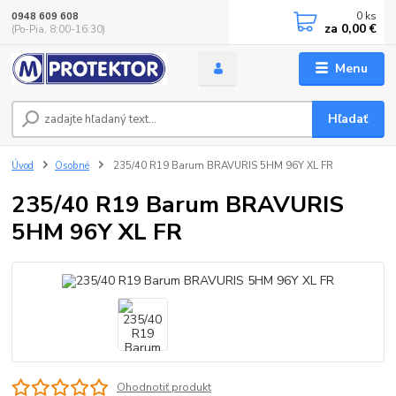
0
ks
0948 609 608
za
0,00 €
(Po-Pia, 8:00-16:30)
Menu
Hľadať
Úvod
Osobné
235/40 R19 Barum BRAVURIS 5HM 96Y XL FR
235/40 R19 Barum BRAVURIS
5HM 96Y XL FR
Ohodnotiť produkt