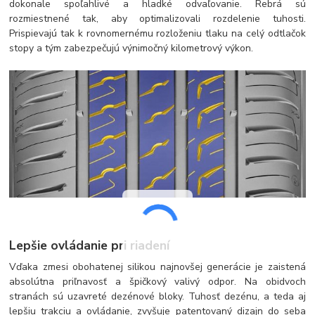
dokonale spoľahlivé a hladké odvaľovanie. Rebrá sú
rozmiestnené tak, aby optimalizovali rozdelenie tuhosti.
Prispievajú tak k rovnomernému rozloženiu tlaku na celý odtlačok
stopy a tým zabezpečujú výnimočný kilometrový výkon.
Lepšie ovládanie pri riadení
Vďaka zmesi obohatenej silikou najnovšej generácie je zaistená
absolútna priľnavosť a špičkový valivý odpor. Na obidvoch
stranách sú uzavreté dezénové bloky. Tuhosť dezénu, a teda aj
lepšiu trakciu a ovládanie, zvyšuje patentovaný dizajn do seba