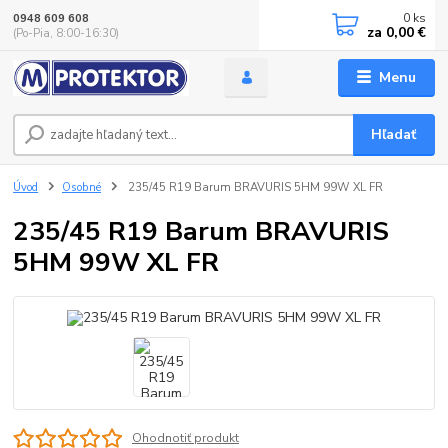
0
ks
0948 609 608
za
0,00 €
(Po-Pia, 8:00-16:30)
Menu
Hľadať
Úvod
Osobné
235/45 R19 Barum BRAVURIS 5HM 99W XL FR
235/45 R19 Barum BRAVURIS
5HM 99W XL FR
Ohodnotiť produkt