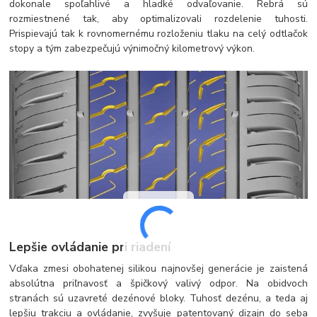
dokonale spoľahlivé a hladké odvaľovanie. Rebrá sú
rozmiestnené tak, aby optimalizovali rozdelenie tuhosti.
Prispievajú tak k rovnomernému rozloženiu tlaku na celý odtlačok
stopy a tým zabezpečujú výnimočný kilometrový výkon.
Lepšie ovládanie pri riadení
Vďaka zmesi obohatenej silikou najnovšej generácie je zaistená
absolútna priľnavosť a špičkový valivý odpor. Na obidvoch
stranách sú uzavreté dezénové bloky. Tuhosť dezénu, a teda aj
lepšiu trakciu a ovládanie, zvyšuje patentovaný dizajn do seba