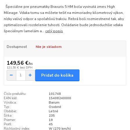
Špeciálne pre pneumatiky Bravuris 5 HM bola vyvinutá zmes High
Mileage. Vďaka tomu sa môžete tešiť na mimoriadny kilometrový výkon,
nízky valivý odpor a spoľahlivú trakciu. Rebrá boli rozmiestnené tak, aby
optimalizovali rozdelenie tuhosti. Ovládanie bude jednoduchšie vďaka
špeciálnym lamelám a...
celý popis
Dostupnosť
Nie je skladom
149,56 €
/
ks
121,59 €
bez DPH
Pridať do košíka
Číslo produktu:
101748
EAN kód:
15408240000
Výrobca:
Barum
Typ:
Osobné
Obdobie:
Letné
Šírka:
235
Priemer:
19
Profil:
45
Rýchlostný index:
W (270 km/h)