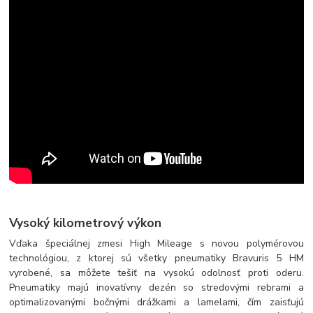
Vysoký kilometrový výkon
Vďaka špeciálnej zmesi High Mileage s novou polymérovou
technológiou, z ktorej sú všetky pneumatiky Bravuris 5 HM
vyrobené, sa môžete tešiť na vysokú odolnosť proti oderu.
Pneumatiky majú inovatívny dezén so stredovými rebrami a
optimalizovanými bočnými drážkami a lamelami, čím zaisťujú