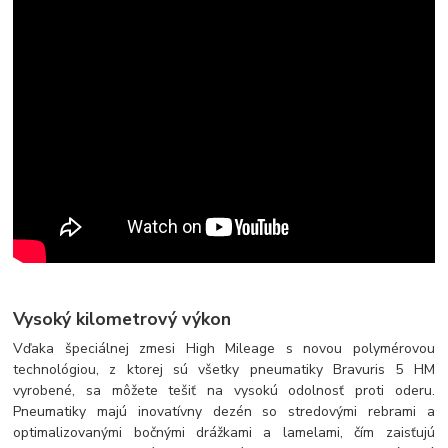
Vysoký kilometrový výkon
Vďaka špeciálnej zmesi High Mileage s novou polymérovou
technológiou, z ktorej sú všetky pneumatiky Bravuris 5 HM
vyrobené, sa môžete tešiť na vysokú odolnosť proti oderu.
Pneumatiky majú inovatívny dezén so stredovými rebrami a
optimalizovanými bočnými drážkami a lamelami, čím zaisťujú