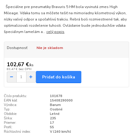
Špeciálne pre pneumatiky Bravuris 5 HM bola vyvinutá zmes High
Mileage. Vďaka tomu sa môžete tešiť na mimoriadny kilometrový výkon,
nízky valivý odpor a spoľahlivú trakciu. Rebrá boli rozmiestnené tak, aby
optimalizovali rozdelenie tuhosti. Ovládanie bude jednoduchšie vďaka
špeciálnym lamelám a...
celý popis
Dostupnosť
Nie je skladom
102,67 €
/
ks
83,47 €
bez DPH
Pridať do košíka
Číslo produktu:
101678
EAN kód:
15408290000
Výrobca:
Barum
Typ:
Osobné
Obdobie:
Letné
Šírka:
235
Priemer:
17
Profil:
55
Rýchlostný index:
V (240 km/h)