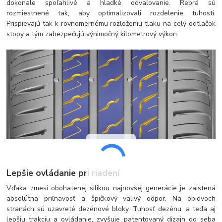
dokonale spoľahlivé a hladké odvaľovanie. Rebrá sú
rozmiestnené tak, aby optimalizovali rozdelenie tuhosti.
Prispievajú tak k rovnomernému rozloženiu tlaku na celý odtlačok
stopy a tým zabezpečujú výnimočný kilometrový výkon.
Lepšie ovládanie pri riadení
Vďaka zmesi obohatenej silikou najnovšej generácie je zaistená
absolútna priľnavosť a špičkový valivý odpor. Na obidvoch
stranách sú uzavreté dezénové bloky. Tuhosť dezénu, a teda aj
lepšiu trakciu a ovládanie, zvyšuje patentovaný dizajn do seba