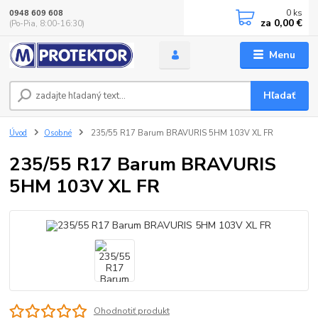
0
ks
0948 609 608
za
0,00 €
(Po-Pia, 8:00-16:30)
Menu
Hľadať
Úvod
Osobné
235/55 R17 Barum BRAVURIS 5HM 103V XL FR
235/55 R17 Barum BRAVURIS
5HM 103V XL FR
Ohodnotiť produkt