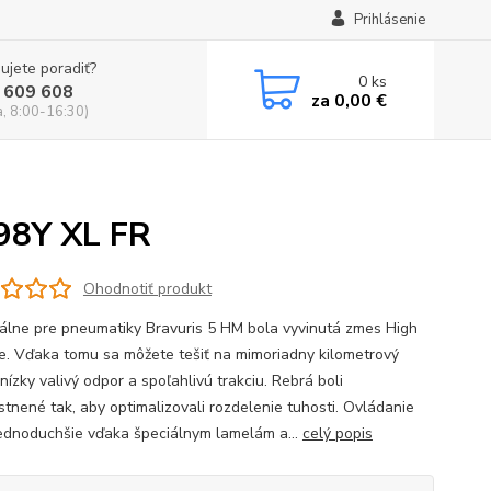
Prihlásenie
ujete poradiť?
0
ks
 609 608
za
0,00 €
a, 8:00-16:30)
98Y XL FR
Ohodnotiť produkt
lne pre pneumatiky Bravuris 5 HM bola vyvinutá zmes High
e. Vďaka tomu sa môžete tešiť na mimoriadny kilometrový
nízky valivý odpor a spoľahlivú trakciu. Rebrá boli
stnené tak, aby optimalizovali rozdelenie tuhosti. Ovládanie
ednoduchšie vďaka špeciálnym lamelám a...
celý popis