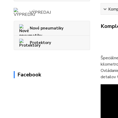
Kompl
VÝPREDAJ
Komple
Nové pneumatiky
Protektory
Špeciáln
kilometro
Ovládani
Facebook
detailov 