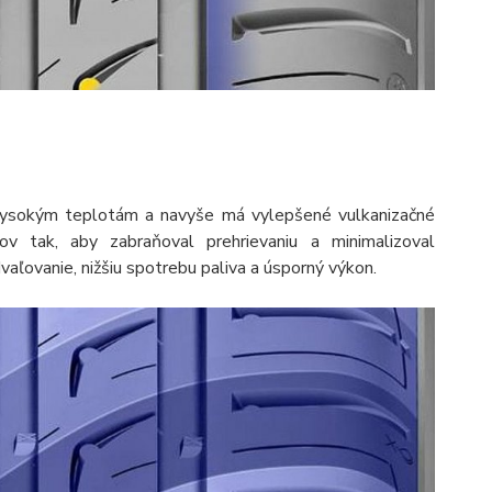
a vysokým teplotám a navyše má vylepšené vulkanizačné
v tak, aby zabraňoval prehrievaniu a minimalizoval
aľovanie, nižšiu spotrebu paliva a úsporný výkon.