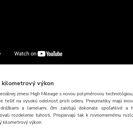
 kilometrový výkon
eciálnej zmesi High Mileage s novou polymérovou technológiou,
e tešiť na vysokú odolnosť proti oderu. Pneumatiky majú inov
drážkami a lamelami, čím zaisťujú dokonale spoľahlivé a 
zovali rozdelenie tuhosti. Prispievajú tak k rovnomernému roz
ý kilometrový výkon.