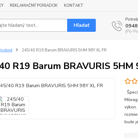
KY
REKLAMAČNÝ PORIADOK
KONTAKT
Potreb
Hľadať
0948
(Po-Pi
Osobné
245/40 R19 Barum BRAVURIS 5HM 98Y XL FR
/40 R19 Barum BRAVURIS 5HM 
Špeciá
Mileag
výkon, 
rozmie
bude j