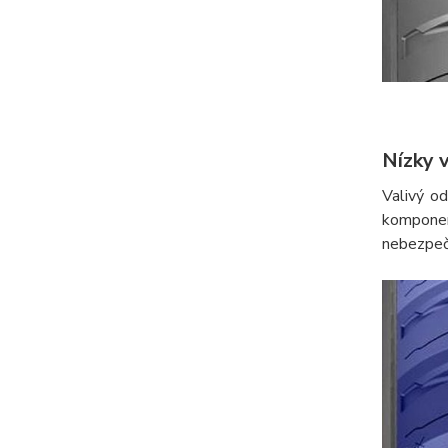
Nízky 
Valivý o
komponen
nebezpeče