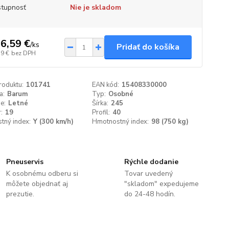
tupnosť
Nie je skladom
6,59 €
/
ks
Pridať do košíka
79 €
bez DPH
roduktu:
101741
EAN kód:
15408330000
a:
Barum
Typ:
Osobné
e:
Letné
Šírka:
245
:
19
Profil:
40
tný index:
Y (300 km/h)
Hmotnostný index:
98 (750 kg)
Pneuservis
Rýchle dodanie
K osobnému odberu si
Tovar uvedený
môžete objednať aj
"skladom" expedujeme
prezutie.
do 24-48 hodín.