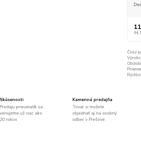
Dos
11
94,
Číslo p
Výrobc
Obdobi
Priemer
Rýchlos
Skúsenosti
Kamenná predajňa
Predaju pneumatík sa
Tovar si možete
venujeme už viac ako
objednať aj na osobný
20 rokov.
odber v Prešove.