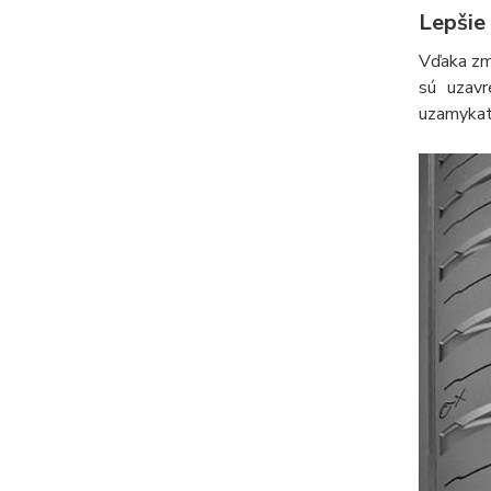
Lepšie 
Vďaka zme
sú uzavr
uzamykat