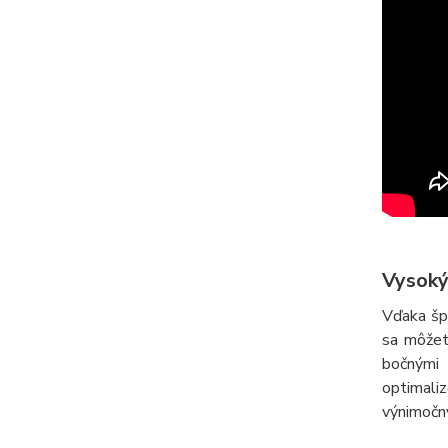
Vysoký
Vďaka šp
sa môžet
bočnými 
optimali
výnimočn