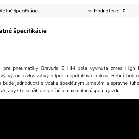
etné špecifikácie
Hodnotenie
0
tné špecifikácie
e pre pneumatiky Bravuris 5 HM bola vyvinutá zmes High 
vý výkon, nízky valivý odpor a spoľahlivú trakciu. Rebrá boli 
e bude jednoduchšie vďaka špeciálnym lamelám a správne tuhé
tak, aby ste si užili bezpečnú a maximálne úspornú jazdu.