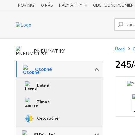
NOVINKY
O NÁS
RADY A TIPY
OBCHODNÉ PODMIEN
Úvod
PNEUMATIKY
245
Osobné
Letné
Zimné
Celoročné