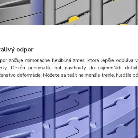
valivý odpor
dpor znižuje mimoriadne flexibilná zmes, ktorá lepšie odoláv
ty. Dezén pneumatík bol navrhnutý do najmenších detailo
nstvo deformácie. Môžete sa tešiť na menšie trenie, hladšie odv