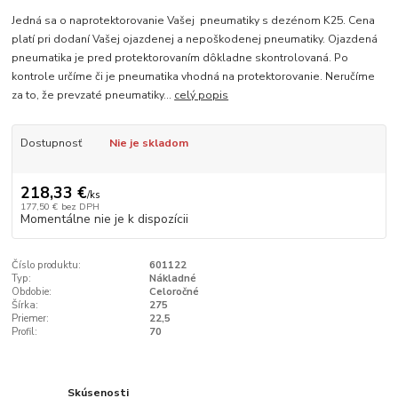
Jedná sa o naprotektorovanie Vašej pneumatiky s dezénom K25. Cena
platí pri dodaní Vašej ojazdenej a nepoškodenej pneumatiky. Ojazdená
pneumatika je pred protektorovaním dôkladne skontrolovaná. Po
kontrole určíme či je pneumatika vhodná na protektorovanie. Neručíme
za to, že prevzaté pneumatiky...
celý popis
Dostupnosť
Nie je skladom
218,33 €
/
ks
177,50 €
bez DPH
Momentálne nie je k dispozícii
Číslo produktu:
601122
Typ:
Nákladné
Obdobie:
Celoročné
Šírka:
275
Priemer:
22,5
Profil:
70
Skúsenosti