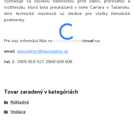
Vyznačuje sa vysokou odolnosťou proti oderu, prerezaniu a
roztrhnutiu, ktorá bola preukázaná v lome Carrara v Taliansku.
Jeho technické vlastnosti sú ideálne pre všetky klimatické
podmienky.
Pre viac informácií Nás neváhajte
kontaktovať
na:
email
:
mprotektor@mprotektor.sk
tel. č
.: 0905 818 517, 0948 609 608
Tovar zaradený v kategóriách
Nákladné
Vodiace