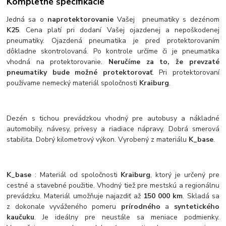
Kompletné špecifikácie
Jedná sa o
naprotektorovanie
Vašej pneumatiky s dezénom
K25
. Cena platí pri dodaní Vašej ojazdenej a nepoškodenej
pneumatiky. Ojazdená pneumatika je pred protektorovaním
dôkladne skontrolovaná. Po kontrole určíme či je pneumatika
vhodná na protektorovanie.
Neručíme za to, že prevzaté
pneumatiky bude možné protektorovať
. Pri protektorovaní
používame nemecký materiál spoločnosti
Kraiburg
.
Dezén s tichou prevádzkou vhodný pre autobusy a nákladné
automobily, návesy, prívesy a riadiace nápravy. Dobrá smerová
stabilita. Dobrý kilometrový výkon. Vyrobený z materiálu
K_base
.
K_base
: Materiál od spoločnosti
Kraiburg
, ktorý je určený pre
cestné a stavebné použitie. Vhodný tiež pre mestskú a regionálnu
prevádzku. Materiál umožňuje najazdiť až
150 000 km
. Skladá sa
z dokonale vyváženého pomeru
prírodného
a
syntetického
kaučuku
. Je ideálny pre neustále sa meniace podmienky.