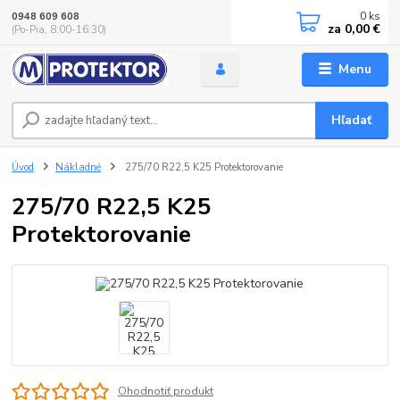
0
ks
0948 609 608
za
0,00 €
(Po-Pia, 8:00-16:30)
Menu
Hľadať
Úvod
Nákladné
275/70 R22,5 K25 Protektorovanie
275/70 R22,5 K25
Protektorovanie
Ohodnotiť produkt