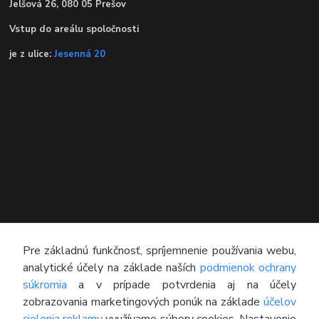
Jelšová 26, 080 05 Prešov
Vstup do areálu spoločnosti
je z ulice:
Jesenná 20
KONTAKT
Pre základnú funkčnosť, spríjemnenie používania webu,
analytické účely na základe naších
podmienok ochrany
Technický poradca
súkromia
a v prípade potvrdenia aj na účely
0948 609 608
zobrazovania marketingových ponúk na základe
účelov
(Po-Pia, 8:00-16:30)