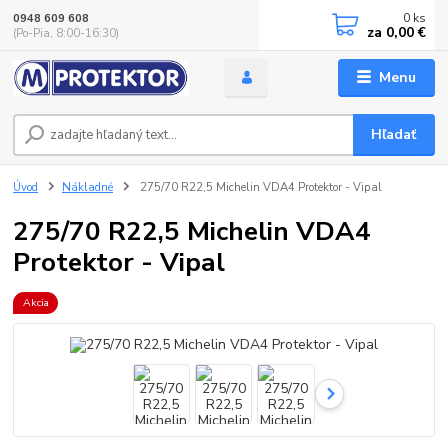
0
ks
0948 609 608
za
0,00 €
(Po-Pia, 8:00-16:30)
Menu
Hľadať
Úvod
Nákladné
275/70 R22,5 Michelin VDA4 Protektor - Vipal
275/70 R22,5 Michelin VDA4
Protektor - Vipal
Akcia