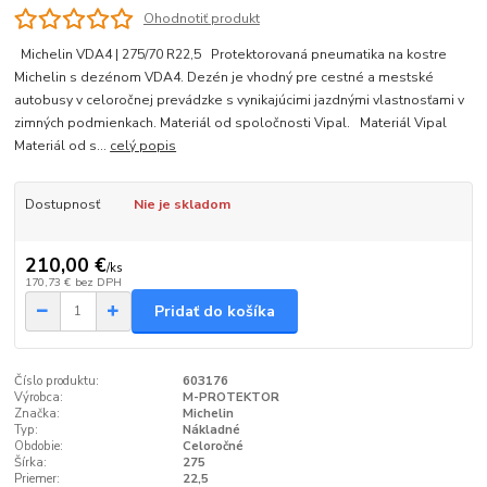
Ohodnotiť produkt
Michelin VDA4 | 275/70 R22,5 Protektorovaná pneumatika na kostre
Michelin s dezénom VDA4. Dezén je vhodný pre cestné a mestské
autobusy v celoročnej prevádzke s vynikajúcimi jazdnými vlastnosťami v
zimných podmienkach. Materiál od spoločnosti Vipal. Materiál Vipal
Materiál od s...
celý popis
Dostupnosť
Nie je skladom
210,00 €
/
ks
170,73 €
bez DPH
Pridať do košíka
Číslo produktu:
603176
Výrobca:
M-PROTEKTOR
Značka:
Michelin
Typ:
Nákladné
Obdobie:
Celoročné
Šírka:
275
Priemer:
22,5