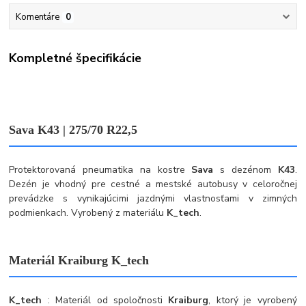
Komentáre
0
Kompletné špecifikácie
Sava K43 | 275/70 R22,5
Protektorovaná pneumatika na kostre
Sava
s dezénom
K43
.
Dezén je vhodný pre cestné a mestské autobusy v celoročnej
prevádzke s vynikajúcimi jazdnými vlastnosťami v zimných
podmienkach. Vyrobený z materiálu
K_tech
.
Materiál Kraiburg K_tech
K_tech
: Materiál od spoločnosti
Kraiburg
, ktorý je vyrobený