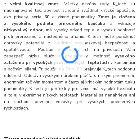
z
veľmi kvalitnej zmesi
. Všetky dezény rady K_tech sú
nadizajnované tak, aby boli schopné zvládnuť kritické aplikácie,
ako prívesy,
séria 60
a zimné pneumatiky.
Zmes je zložená
z vysokého podielu prírodného kaučuku
a vykazuje
nízky
valivý odpor
, má vysoký odvod tepla a vysokú odolnosť
proti prerezaniu a následnému trhaniu. K_tech môže ponúknuť
obrovský potenciál z hľadiska prevádzkovej bezpečnosti a
spoľahlivosti. Použitie dezénu K_tech na prívesoch Vám
zabezpečí nízku hlučnosť pneumatiky, možnosť
vysokého
zaťaženia pri vysokých prevádzkových teplotách
v kombinácii
s bočnými silami. Pri použití na Sériu 60 prejavuje K_tech podobnú
odolnosť. Odoláva vysokým nárokom plášťa s nízkym priemerom,
enormným točivým momentom a často aj kritickým hodnotám tlaku
pneumatiky. K_tech je perfektný pre zimu, má vysokú flexibilitu
a to aj v extrémne nízkych teplotách. Materiál sa nenahrieva ani
na suchom povrchu vozovky pri vysokých priemerných
rýchlostiach.