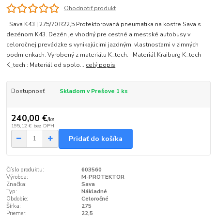
Ohodnotiť produkt
Sava K43 | 275/70 R22,5 Protektorovaná pneumatika na kostre Sava s
dezénom K43. Dezén je vhodný pre cestné a mestské autobusy v
celoročnej prevádzke s vynikajúcimi jazdnými vlastnosťami v zimných
podmienkach. Vyrobený z materiálu K_tech. Materiál Kraiburg K_tech
K_tech : Materiál od spolo...
celý popis
Dostupnosť
Skladom v Prešove 1 ks
240,00 €
/
ks
195,12 €
bez DPH
Pridať do košíka
Číslo produktu:
603560
Výrobca:
M-PROTEKTOR
Značka:
Sava
Typ:
Nákladné
Obdobie:
Celoročné
Šírka:
275
Priemer:
22,5