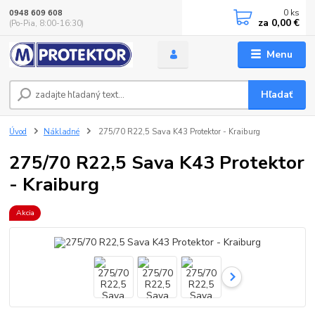
0
ks
0948 609 608
za
0,00 €
(Po-Pia, 8:00-16:30)
Menu
Hľadať
Úvod
Nákladné
275/70 R22,5 Sava K43 Protektor - Kraiburg
275/70 R22,5 Sava K43 Protektor
- Kraiburg
Akcia