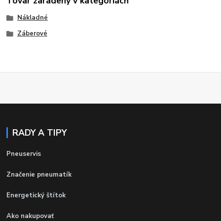
Tovar zaradený v kategóriách
Nákladné
Záberové
RADY A TIPY
Pneuservis
Značenie pneumatík
Energetický štítok
Ako nakupovať