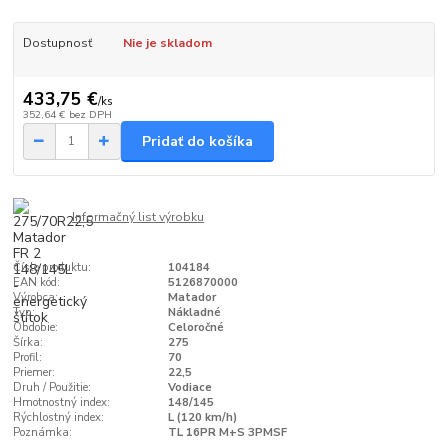
Dostupnosť
Nie je skladom
433,75 €
/
ks
352,64 €
bez DPH
Pridať do košíka
Informačný list výrobku
Číslo produktu:
104184
EAN kód:
5126870000
Výrobca:
Matador
Typ:
Nákladné
Obdobie:
Celoročné
Šírka:
275
Profil:
70
Priemer:
22,5
Druh / Použitie:
Vodiace
Hmotnostný index:
148/145
Rýchlostný index:
L (120 km/h)
Poznámka:
TL 16PR M+S 3PMSF