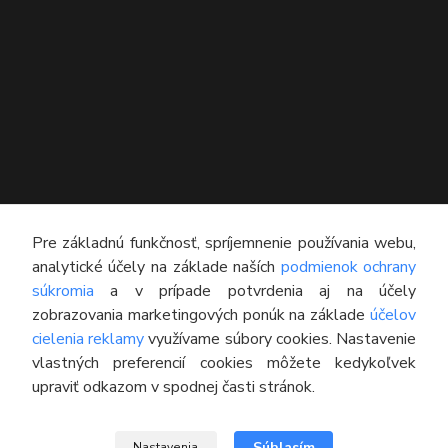
KONTAKT
Pre základnú funkčnosť, spríjemnenie používania webu,
analytické účely na základe naších
podmienok ochrany
Technický poradca
súkromia
a v prípade potvrdenia aj na účely
0948 609 608
zobrazovania marketingových ponúk na základe
účelov
(Po-Pia, 8:00-16:30)
cielenia reklamy
využívame súbory cookies. Nastavenie
vlastných preferencií cookies môžete kedykoľvek
info@pneumatikyaprotektory.sk
upraviť odkazom v spodnej časti stránok.
Súhlasím
Nastavenia