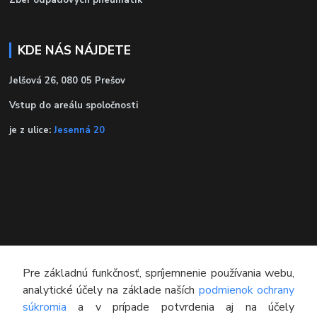
KDE NÁS NÁJDETE
Jelšová 26, 080 05 Prešov
Vstup do areálu spoločnosti
je z ulice:
Jesenná 20
Pre základnú funkčnosť, spríjemnenie používania webu,
analytické účely na základe naších
podmienok ochrany
súkromia
a v prípade potvrdenia aj na účely