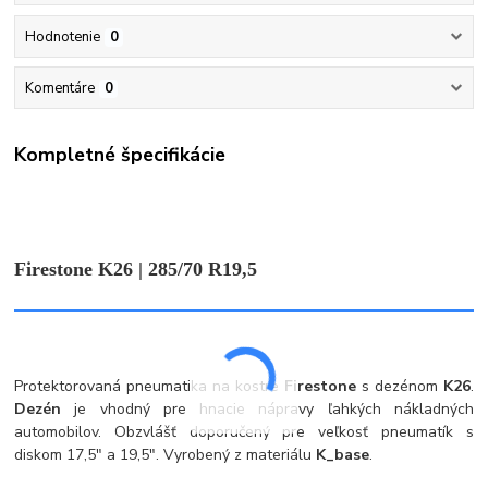
Hodnotenie
0
Komentáre
0
Kompletné špecifikácie
Firestone K26 | 285/70 R19,5
Protektorovaná pneumatika na kostre
Firestone
s dezénom
K26
.
Dezén
je vhodný pre hnacie nápravy ľahkých nákladných
automobilov. Obzvlášť doporučený pre veľkosť pneumatík s
diskom 17,5" a 19,5". Vyrobený z materiálu
K_base
.