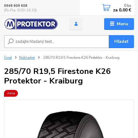
0
ks
0948 609 608
za
0,00 €
(Po-Pia, 8:00-16:30)
Menu
Hľadať
Úvod
Nákladné
285/70 R19,5 Firestone K26 Protektor - Kraiburg
285/70 R19,5 Firestone K26
Protektor - Kraiburg
Akcia