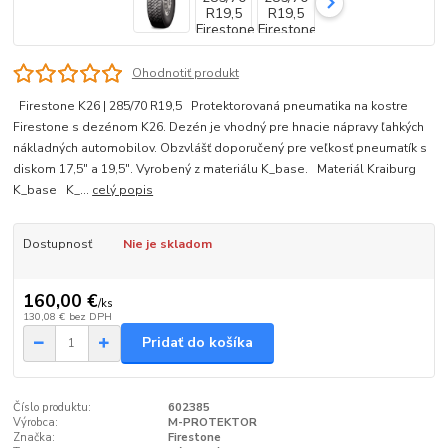
Ohodnotiť produkt
Firestone K26 | 285/70 R19,5 Protektorovaná pneumatika na kostre
Firestone s dezénom K26. Dezén je vhodný pre hnacie nápravy ľahkých
nákladných automobilov. Obzvlášť doporučený pre veľkosť pneumatík s
diskom 17,5" a 19,5". Vyrobený z materiálu K_base. Materiál Kraiburg
K_base K_...
celý popis
Dostupnosť
Nie je skladom
160,00 €
/
ks
130,08 €
bez DPH
Pridať do košíka
Číslo produktu:
602385
Výrobca:
M-PROTEKTOR
Značka:
Firestone