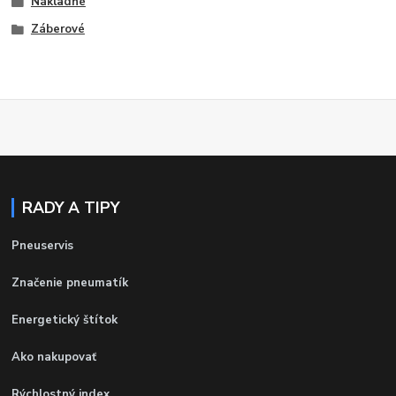
Nákladné
Záberové
RADY A TIPY
Pneuservis
Značenie pneumatík
Energetický štítok
Ako nakupovať
Rýchlostný index