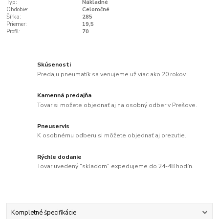
Typ:
Nákladné
Obdobie:
Celoročné
Šírka:
285
Priemer:
19,5
Profil:
70
Skúsenosti
Predaju pneumatík sa venujeme už viac ako 20 rokov.
Kamenná predajňa
Tovar si možete objednať aj na osobný odber v Prešove.
Pneuservis
K osobnému odberu si môžete objednať aj prezutie.
Rýchle dodanie
Tovar uvedený "skladom" expedujeme do 24-48 hodín.
Kompletné špecifikácie