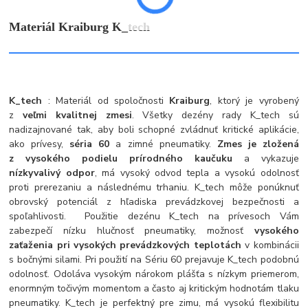
Materiál Kraiburg K_tech
K_tech
: Materiál od spoločnosti
Kraiburg
, ktorý je vyrobený
z
veľmi kvalitnej zmesi
. Všetky dezény rady K_tech sú
nadizajnované tak, aby boli schopné zvládnuť kritické aplikácie,
ako prívesy,
séria 60
a zimné pneumatiky.
Zmes je zložená
z vysokého podielu prírodného kaučuku
a vykazuje
nízky
valivý odpor
, má vysoký odvod tepla a vysokú odolnosť
proti prerezaniu a následnému trhaniu. K_tech môže ponúknuť
obrovský potenciál z hľadiska prevádzkovej bezpečnosti a
spoľahlivosti. Použitie dezénu K_tech na prívesoch Vám
zabezpečí nízku hlučnosť pneumatiky, možnosť
vysokého
zaťaženia pri vysokých prevádzkových teplotách
v kombinácii
s bočnými silami. Pri použití na Sériu 60 prejavuje K_tech podobnú
odolnosť. Odoláva vysokým nárokom plášťa s nízkym priemerom,
enormným točivým momentom a často aj kritickým hodnotám tlaku
pneumatiky. K_tech je perfektný pre zimu, má vysokú flexibilitu