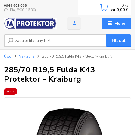
0
ks
0948 609 608
za
0,00 €
(Po-Pia, 8:00-16:30)
Menu
Hľadať
Úvod
Nákladné
285/70 R19,5 Fulda K43 Protektor - Kraiburg
285/70 R19,5 Fulda K43
Protektor - Kraiburg
Akcia