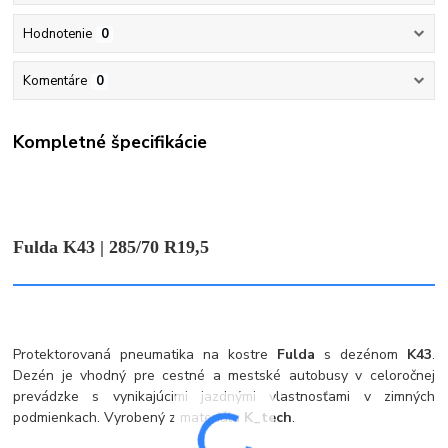
Hodnotenie
0
Komentáre
0
Kompletné špecifikácie
Fulda K43 | 285/70 R19,5
Protektorovaná pneumatika na kostre
Fulda
s dezénom
K43
.
Dezén je vhodný pre cestné a mestské autobusy v celoročnej
prevádzke s vynikajúcimi jazdnými vlastnosťami v zimných
podmienkach. Vyrobený z materiálu
K_tech
.