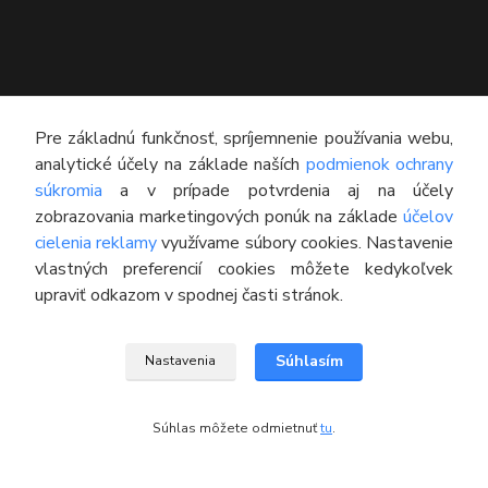
Pre základnú funkčnosť, spríjemnenie používania webu,
analytické účely na základe naších
podmienok ochrany
súkromia
a v prípade potvrdenia aj na účely
KONTAKT
zobrazovania marketingových ponúk na základe
účelov
cielenia reklamy
využívame súbory cookies. Nastavenie
Technický poradca
vlastných preferencií cookies môžete kedykoľvek
0948 609 608
upraviť odkazom v spodnej časti stránok.
(Po-Pia, 8:00-16:30)
info@pneumatikyaprotektory.sk
Súhlasím
Nastavenia
Súhlas môžete odmietnuť
tu
.