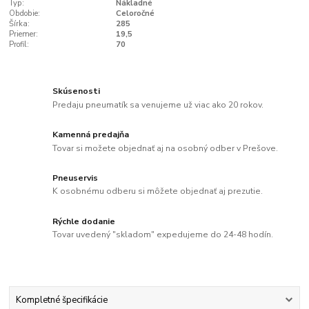
Typ:
Nákladné
Obdobie:
Celoročné
Šírka:
285
Priemer:
19,5
Profil:
70
Skúsenosti
Predaju pneumatík sa venujeme už viac ako 20 rokov.
Kamenná predajňa
Tovar si možete objednať aj na osobný odber v Prešove.
Pneuservis
K osobnému odberu si môžete objednať aj prezutie.
Rýchle dodanie
Tovar uvedený "skladom" expedujeme do 24-48 hodín.
Kompletné špecifikácie