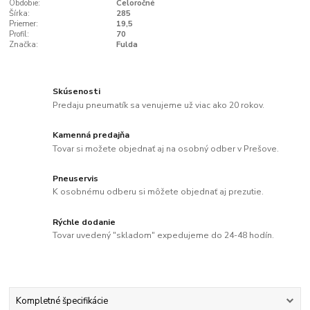
Obdobie:
Celoročné
Šírka:
285
Priemer:
19,5
Profil:
70
Značka:
Fulda
Skúsenosti
Predaju pneumatík sa venujeme už viac ako 20 rokov.
Kamenná predajňa
Tovar si možete objednať aj na osobný odber v Prešove.
Pneuservis
K osobnému odberu si môžete objednať aj prezutie.
Rýchle dodanie
Tovar uvedený "skladom" expedujeme do 24-48 hodín.
Kompletné špecifikácie