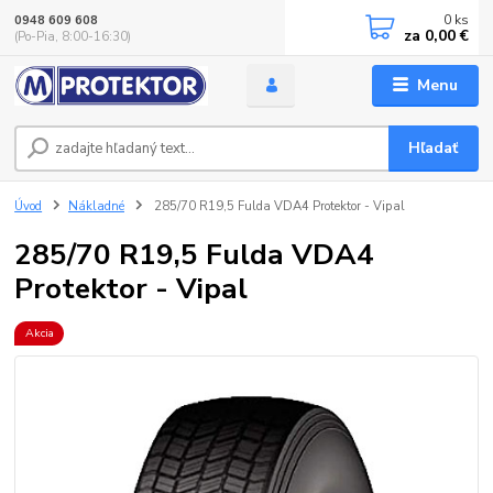
0
ks
0948 609 608
za
0,00 €
(Po-Pia, 8:00-16:30)
Menu
Hľadať
Úvod
Nákladné
285/70 R19,5 Fulda VDA4 Protektor - Vipal
285/70 R19,5 Fulda VDA4
Protektor - Vipal
Akcia