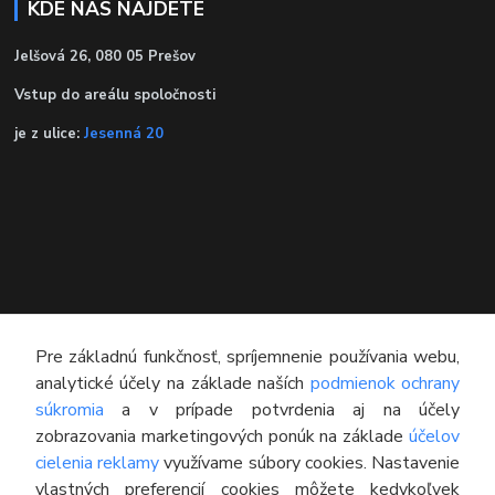
KDE NÁS NÁJDETE
Jelšová 26, 080 05 Prešov
Vstup do areálu spoločnosti
je z ulice:
Jesenná 20
Pre základnú funkčnosť, spríjemnenie používania webu,
analytické účely na základe naších
podmienok ochrany
súkromia
a v prípade potvrdenia aj na účely
KONTAKT
zobrazovania marketingových ponúk na základe
účelov
cielenia reklamy
využívame súbory cookies. Nastavenie
Technický poradca
vlastných preferencií cookies môžete kedykoľvek