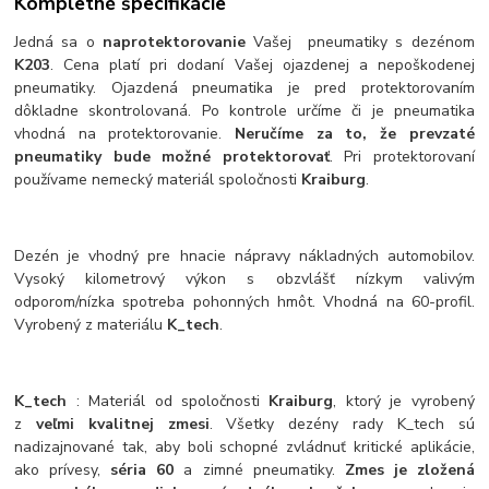
Kompletné špecifikácie
Jedná sa o
naprotektorovanie
Vašej pneumatiky s dezénom
K203
. Cena platí pri dodaní Vašej ojazdenej a nepoškodenej
pneumatiky. Ojazdená pneumatika je pred protektorovaním
dôkladne skontrolovaná. Po kontrole určíme či je pneumatika
vhodná na protektorovanie.
Neručíme za to, že prevzaté
pneumatiky bude možné protektorovať
. Pri protektorovaní
používame nemecký materiál spoločnosti
Kraiburg
.
Dezén je vhodný pre hnacie nápravy nákladných automobilov.
Vysoký kilometrový výkon s obzvlášť nízkym valivým
odporom/nízka spotreba pohonných hmôt. Vhodná na 60-profil.
Vyrobený z materiálu
K_tech
.
K_tech
: Materiál od spoločnosti
Kraiburg
, ktorý je vyrobený
z
veľmi kvalitnej zmesi
. Všetky dezény rady K_tech sú
nadizajnované tak, aby boli schopné zvládnuť kritické aplikácie,
ako prívesy,
séria 60
a zimné pneumatiky.
Zmes je zložená