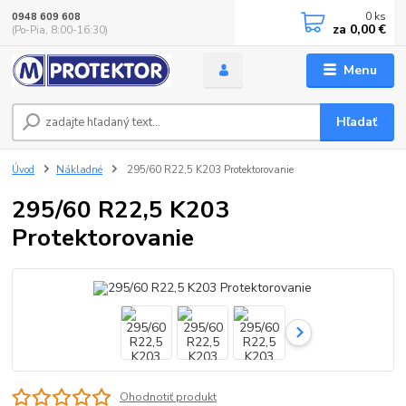
0
ks
0948 609 608
za
0,00 €
(Po-Pia, 8:00-16:30)
Menu
Hľadať
Úvod
Nákladné
295/60 R22,5 K203 Protektorovanie
295/60 R22,5 K203
Protektorovanie
Ohodnotiť produkt