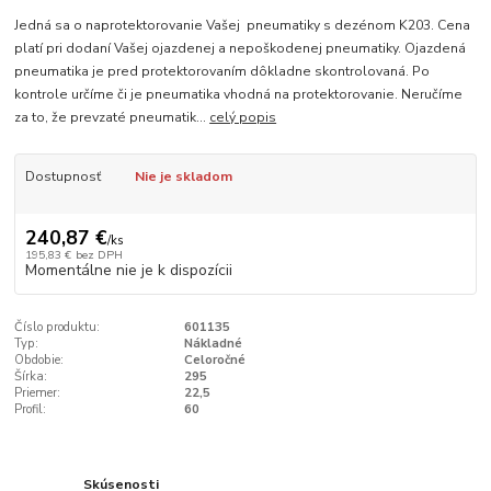
Jedná sa o naprotektorovanie Vašej pneumatiky s dezénom K203. Cena
platí pri dodaní Vašej ojazdenej a nepoškodenej pneumatiky. Ojazdená
pneumatika je pred protektorovaním dôkladne skontrolovaná. Po
kontrole určíme či je pneumatika vhodná na protektorovanie. Neručíme
za to, že prevzaté pneumatik...
celý popis
Dostupnosť
Nie je skladom
240,87 €
/
ks
195,83 €
bez DPH
Momentálne nie je k dispozícii
Číslo produktu:
601135
Typ:
Nákladné
Obdobie:
Celoročné
Šírka:
295
Priemer:
22,5
Profil:
60
Skúsenosti