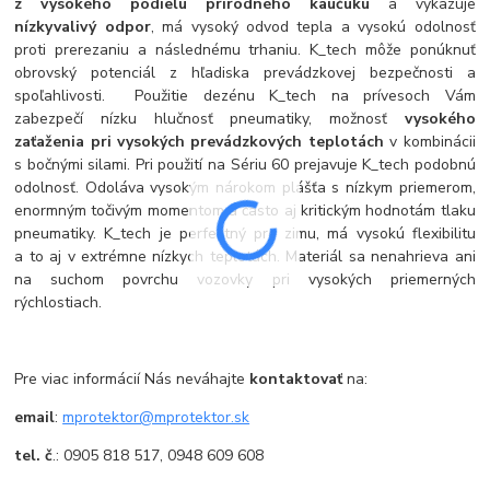
z vysokého podielu prírodného kaučuku
a vykazuje
nízky
valivý odpor
, má vysoký odvod tepla a vysokú odolnosť
proti prerezaniu a následnému trhaniu. K_tech môže ponúknuť
obrovský potenciál z hľadiska prevádzkovej bezpečnosti a
spoľahlivosti. Použitie dezénu K_tech na prívesoch Vám
zabezpečí nízku hlučnosť pneumatiky, možnosť
vysokého
zaťaženia pri vysokých prevádzkových teplotách
v kombinácii
s bočnými silami. Pri použití na Sériu 60 prejavuje K_tech podobnú
odolnosť. Odoláva vysokým nárokom plášťa s nízkym priemerom,
enormným točivým momentom a často aj kritickým hodnotám tlaku
pneumatiky. K_tech je perfektný pre zimu, má vysokú flexibilitu
a to aj v extrémne nízkych teplotách. Materiál sa nenahrieva ani
na suchom povrchu vozovky pri vysokých priemerných
rýchlostiach.
Pre viac informácií Nás neváhajte
kontaktovať
na:
email
:
mprotektor@mprotektor.sk
tel. č
.: 0905 818 517, 0948 609 608