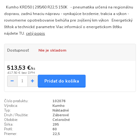
Kumho KRD50 | 295/60 R22,5 150K - pneumatika určená na regionálnu
dopravu, zadnú hnaciu nápravu - vynikajúce brzdenie, trakcia a výkon -
rovnomerne opotrebovanie behúňa pre zvýšený km výkon Energetický
štítok a technické parametre Viac informácií o energetickom štítku
nájdete TU.
celý popis
Dostupnosť
Nie je skladom
513,53 €
/
ks
417,50 €
bez DPH
Pridať do košíka
Číslo produktu:
102076
Výrobca:
Kumho
Typ:
Nákladné
Druh / Použitie:
Záberové
Obdobie:
Celoročné
Šírka:
295
Profil:
60
Priemer:
22,5