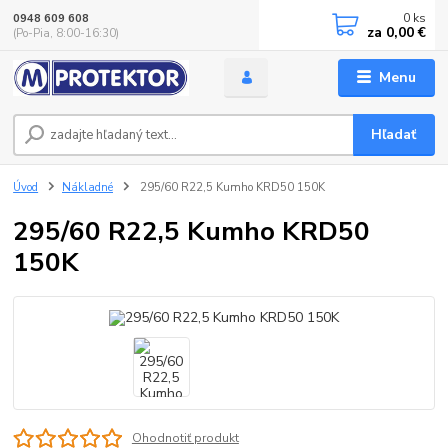
0
ks
0948 609 608
za
0,00 €
(Po-Pia, 8:00-16:30)
Menu
Hľadať
Úvod
Nákladné
295/60 R22,5 Kumho KRD50 150K
295/60 R22,5 Kumho KRD50
150K
Ohodnotiť produkt