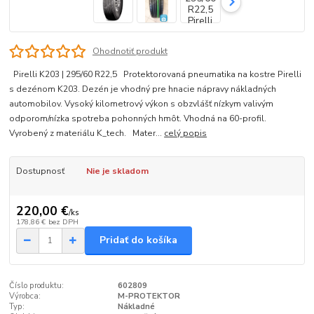
Ohodnotiť produkt
Pirelli K203 | 295/60 R22,5 Protektorovaná pneumatika na kostre Pirelli
s dezénom K203. Dezén je vhodný pre hnacie nápravy nákladných
automobilov. Vysoký kilometrový výkon s obzvlášť nízkym valivým
odporom/nízka spotreba pohonných hmôt. Vhodná na 60-profil.
Vyrobený z materiálu K_tech. Mater...
celý popis
Dostupnosť
Nie je skladom
220,00 €
/
ks
178,86 €
bez DPH
Pridať do košíka
Číslo produktu:
602809
Výrobca:
M-PROTEKTOR
Typ:
Nákladné