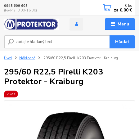
0
ks
0948 609 608
za
0,00 €
(Po-Pia, 8:00-16:30)
Menu
Hľadať
Úvod
Nákladné
295/60 R22,5 Pirelli K203 Protektor - Kraiburg
295/60 R22,5 Pirelli K203
Protektor - Kraiburg
Akcia