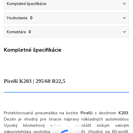
Kompletné špecifikácie
Hodnotenie
0
Komentáre
0
Kompletné špecifikácie
Pirelli K203 | 295/60 R22,5
Protektorovaná pneumatika na kostre
Pirelli
s dezénom
K203
.
Dezén je vhodný pre hnacie nápravy nákladných automobilov.
Vysoký kilometrový výkon s obzvlášť nízkym valivým
odporom/nízka spotreba pohonných hmôt. Vhodná na 60-profil.