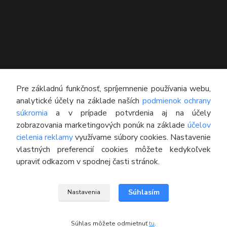
Pre základnú funkčnosť, spríjemnenie používania webu,
analytické účely na základe naších
podmienok ochrany
súkromia
a v prípade potvrdenia aj na účely
KONTAKT
zobrazovania marketingových ponúk na základe
účelov
cielenia reklamy
využívame súbory cookies. Nastavenie
Technický poradca
vlastných preferencií cookies môžete kedykoľvek
0948 609 608
upraviť odkazom v spodnej časti stránok.
(Po-Pia, 8:00-16:30)
info@pneumatikyaprotektory.sk
Súhlasím
Nastavenia
Súhlas môžete odmietnuť
tu
.