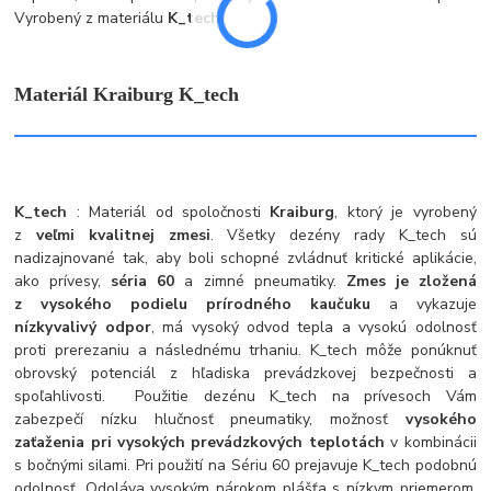
Vyrobený z materiálu
K_tech
.
Materiál Kraiburg K_tech
K_tech
: Materiál od spoločnosti
Kraiburg
, ktorý je vyrobený
z
veľmi kvalitnej zmesi
. Všetky dezény rady K_tech sú
nadizajnované tak, aby boli schopné zvládnuť kritické aplikácie,
ako prívesy,
séria 60
a zimné pneumatiky.
Zmes je zložená
z vysokého podielu prírodného kaučuku
a vykazuje
nízky
valivý odpor
, má vysoký odvod tepla a vysokú odolnosť
proti prerezaniu a následnému trhaniu. K_tech môže ponúknuť
obrovský potenciál z hľadiska prevádzkovej bezpečnosti a
spoľahlivosti. Použitie dezénu K_tech na prívesoch Vám
zabezpečí nízku hlučnosť pneumatiky, možnosť
vysokého
zaťaženia pri vysokých prevádzkových teplotách
v kombinácii
s bočnými silami. Pri použití na Sériu 60 prejavuje K_tech podobnú
odolnosť. Odoláva vysokým nárokom plášťa s nízkym priemerom,