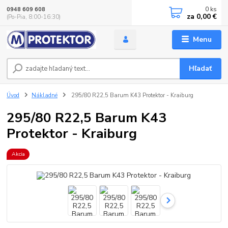
0
ks
0948 609 608
za
0,00 €
(Po-Pia, 8:00-16:30)
Menu
Hľadať
Úvod
Nákladné
295/80 R22,5 Barum K43 Protektor - Kraiburg
295/80 R22,5 Barum K43
Protektor - Kraiburg
Akcia