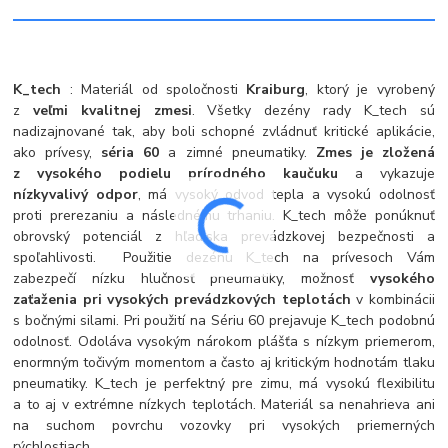
K_tech
: Materiál od spoločnosti
Kraiburg
, ktorý je vyrobený
z
veľmi kvalitnej zmesi
. Všetky dezény rady K_tech sú
nadizajnované tak, aby boli schopné zvládnuť kritické aplikácie,
ako prívesy,
séria 60
a zimné pneumatiky.
Zmes je zložená
z vysokého podielu prírodného kaučuku
a vykazuje
nízky
valivý odpor
, má vysoký odvod tepla a vysokú odolnosť
proti prerezaniu a následnému trhaniu. K_tech môže ponúknuť
obrovský potenciál z hľadiska prevádzkovej bezpečnosti a
spoľahlivosti. Použitie dezénu K_tech na prívesoch Vám
zabezpečí nízku hlučnosť pneumatiky, možnosť
vysokého
zaťaženia pri vysokých prevádzkových teplotách
v kombinácii
s bočnými silami. Pri použití na Sériu 60 prejavuje K_tech podobnú
odolnosť. Odoláva vysokým nárokom plášťa s nízkym priemerom,
enormným točivým momentom a často aj kritickým hodnotám tlaku
pneumatiky. K_tech je perfektný pre zimu, má vysokú flexibilitu
a to aj v extrémne nízkych teplotách. Materiál sa nenahrieva ani
na suchom povrchu vozovky pri vysokých priemerných
rýchlostiach.