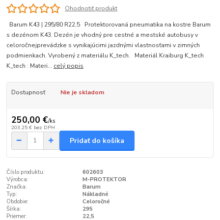
Ohodnotiť produkt
Barum K43 | 295/80 R22,5 Protektorovaná pneumatika na kostre Barum
s dezénom K43. Dezén je vhodný pre cestné a mestské autobusy v
celoročnejprevádzke s vynikajúcimi jazdnými vlastnosťami v zimných
podmienkach. Vyrobený z materiálu K_tech. Materiál Kraiburg K_tech
K_tech : Materi...
celý popis
Dostupnosť
Nie je skladom
250,00 €
/
ks
203,25 €
bez DPH
Pridať do košíka
Číslo produktu:
602603
Výrobca:
M-PROTEKTOR
Značka:
Barum
Typ:
Nákladné
Obdobie:
Celoročné
Šírka:
295
Priemer:
22,5