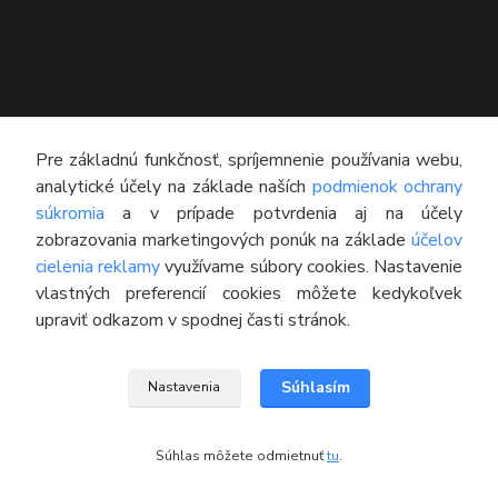
KONTAKT
Pre základnú funkčnosť, spríjemnenie používania webu,
analytické účely na základe naších
podmienok ochrany
Technický poradca
súkromia
a v prípade potvrdenia aj na účely
0948 609 608
zobrazovania marketingových ponúk na základe
účelov
(Po-Pia, 8:00-16:30)
cielenia reklamy
využívame súbory cookies. Nastavenie
vlastných preferencií cookies môžete kedykoľvek
info@pneumatikyaprotektory.sk
upraviť odkazom v spodnej časti stránok.
Súhlasím
Nastavenia
© 2016 M-PROTEKTOR s.r.o.
Súhlas môžete odmietnuť
tu
.