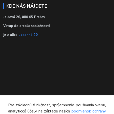
KDE NÁS NÁJDETE
Jelšová 26, 080 05 Prešov
Vstup do areálu spoločnosti
je z ulice:
Jesenná 20
KONTAKT
Pre základnú funkčnosť, spríjemnenie používania webu,
analytické účely na základe naších
podmienok ochrany