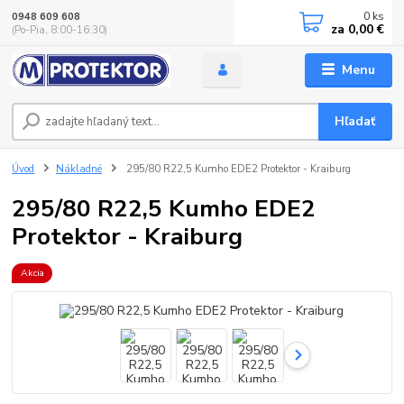
0
ks
0948 609 608
za
0,00 €
(Po-Pia, 8:00-16:30)
Menu
Hľadať
Úvod
Nákladné
295/80 R22,5 Kumho EDE2 Protektor - Kraiburg
295/80 R22,5 Kumho EDE2
Protektor - Kraiburg
Akcia