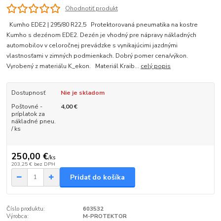
Ohodnotiť produkt
Kumho EDE2 | 295/80 R22,5 Protektorovaná pneumatika na kostre
Kumho s dezénom EDE2. Dezén je vhodný pre nápravy nákladných
automobilov v celoročnej prevádzke s vynikajúcimi jazdnými
vlastnosťami v zimných podmienkach. Dobrý pomer cena/výkon.
Vyrobený z materiálu K_ekon. Materiál Kraib...
celý popis
Dostupnosť
Nie je skladom
Poštovné -
4,00 €
príplatok za
nákladné pneu.
/ ks
250,00 €
/
ks
203,25 €
bez DPH
Pridať do košíka
Číslo produktu:
603532
Výrobca:
M-PROTEKTOR