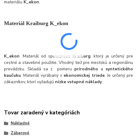
materiálu
K_ekon
.
Materiál Kraiburg K_ekon
K_ekon
:
Materiál od spoločnosti
Kraiburg
, ktorý je určený pre
cestné a stavebné použitie. Vhodný tiež pre mestskú a regionálnu
prevádzku. Skladá sa z pomeru
prírodného
a
syntetického
kaučuku
. Materiál vyrábaný v
ekonomickej triede
. Je určený pre
zákazníkov, ktorí vyžadujú
nízke vstupné náklady
.
Tovar zaradený v kategóriách
Nákladné
Záberové