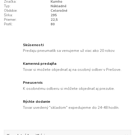
Značka:
Kumho
Typ:
Nákladné
Obdobie:
Celoročné
Šírka:
295
Priemer:
22,5
Profil:
80
Skúsenosti
Predaju pneumatík sa venujeme už viac ako 20 rokov.
Kamenná predajňa
Tovar si možete objednať aj na osobný odber v Prešove.
Pneuservis
K osobnému odberu si môžete objednať aj prezutie.
Rýchle dodanie
Tovar uvedený "skladom" expedujeme do 24-48 hodín.