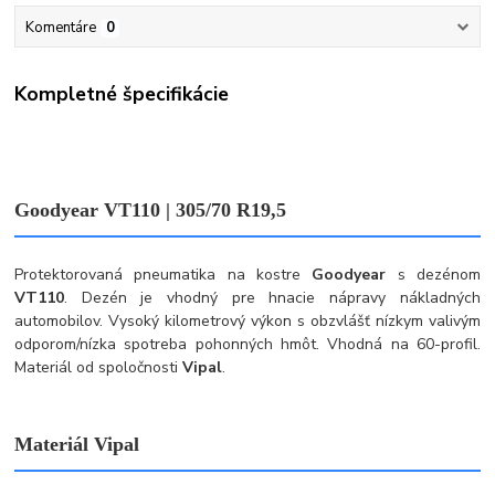
Komentáre
0
Kompletné špecifikácie
Goodyear VT110 | 305/70 R19,5
Protektorovaná pneumatika na kostre
Goodyear
s dezénom
VT110
. Dezén je vhodný pre hnacie nápravy nákladných
automobilov. Vysoký kilometrový výkon s obzvlášť nízkym valivým
odporom/nízka spotreba pohonných hmôt. Vhodná na 60-profil.
Materiál od spoločnosti
Vipal
.
Materiál Vipal