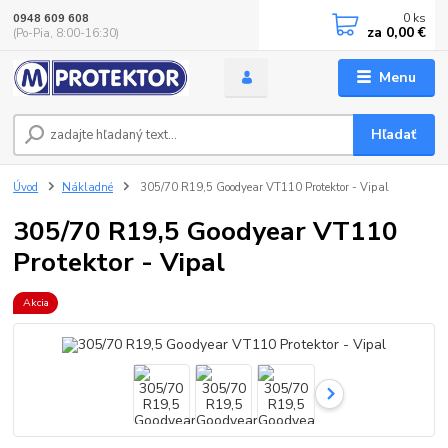
0
ks
0948 609 608
za
0,00 €
(Po-Pia, 8:00-16:30)
Menu
Hľadať
Úvod
Nákladné
305/70 R19,5 Goodyear VT110 Protektor - Vipal
305/70 R19,5 Goodyear VT110
Protektor - Vipal
Akcia