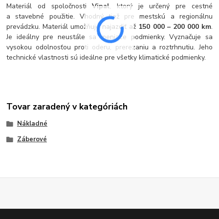
Materiál od spoločnosti
Vipal
, ktorý je určený pre cestné
a stavebné použitie. Vhodný tiež pre mestskú a regionálnu
prevádzku. Materiál umožňuje najazdiť až
150 000 – 200 000 km
.
Je ideálny pre neustále sa meniace podmienky. Vyznačuje sa
vysokou odolnosťou proti oderu, prerezaniu a roztrhnutiu. Jeho
technické vlastnosti sú ideálne pre všetky klimatické podmienky.
Tovar zaradený v kategóriách
Nákladné
Záberové