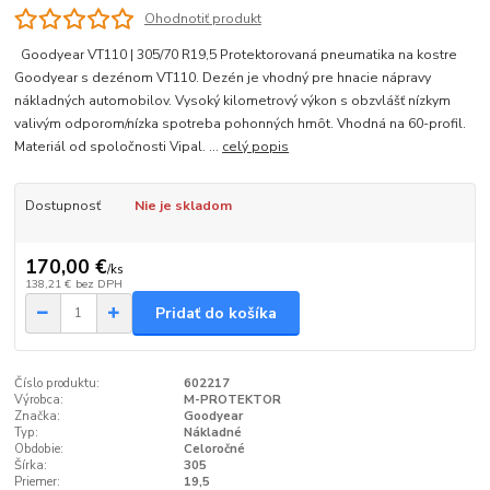
Ohodnotiť produkt
Goodyear VT110 | 305/70 R19,5 Protektorovaná pneumatika na kostre
Goodyear s dezénom VT110. Dezén je vhodný pre hnacie nápravy
nákladných automobilov. Vysoký kilometrový výkon s obzvlášť nízkym
valivým odporom/nízka spotreba pohonných hmôt. Vhodná na 60-profil.
Materiál od spoločnosti Vipal. ...
celý popis
Dostupnosť
Nie je skladom
170,00 €
/
ks
138,21 €
bez DPH
Pridať do košíka
Číslo produktu:
602217
Výrobca:
M-PROTEKTOR
Značka:
Goodyear
Typ:
Nákladné
Obdobie:
Celoročné
Šírka:
305
Priemer:
19,5