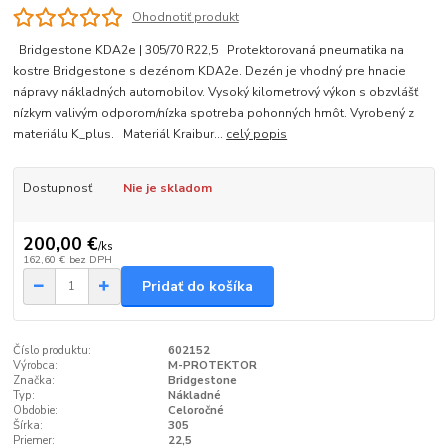
Ohodnotiť produkt
Bridgestone KDA2e | 305/70 R22,5 Protektorovaná pneumatika na
kostre Bridgestone s dezénom KDA2e. Dezén je vhodný pre hnacie
nápravy nákladných automobilov. Vysoký kilometrový výkon s obzvlášť
nízkym valivým odporom/nízka spotreba pohonných hmôt. Vyrobený z
materiálu K_plus. Materiál Kraibur...
celý popis
Dostupnosť
Nie je skladom
200,00 €
/
ks
162,60 €
bez DPH
Pridať do košíka
Číslo produktu:
602152
Výrobca:
M-PROTEKTOR
Značka:
Bridgestone
Typ:
Nákladné
Obdobie:
Celoročné
Šírka:
305
Priemer:
22,5