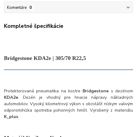
Komentáre
0
Kompletné špecifikácie
Bridgestone KDA2e | 305/70 R22,5
Protektorovaná pneumatika na kostre
Bridgestone
s dezénom
KDA2e
. Dezén je vhodný pre hnacie nápravy nákladných
automobilov. Vysoký kilometrový výkon s obzvlášť nízkym valivým
odporom/nízka spotreba pohonných hmôt. Vyrobený z materiálu
K_plus
.