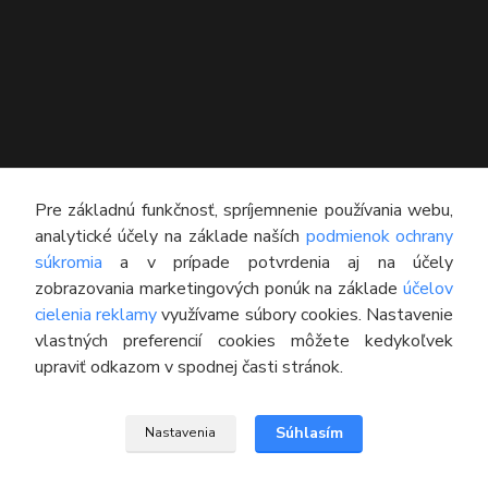
KONTAKT
Pre základnú funkčnosť, spríjemnenie používania webu,
analytické účely na základe naších
podmienok ochrany
Technický poradca
súkromia
a v prípade potvrdenia aj na účely
0948 609 608
zobrazovania marketingových ponúk na základe
účelov
(Po-Pia, 8:00-16:30)
cielenia reklamy
využívame súbory cookies. Nastavenie
vlastných preferencií cookies môžete kedykoľvek
info@pneumatikyaprotektory.sk
upraviť odkazom v spodnej časti stránok.
Súhlasím
Nastavenia