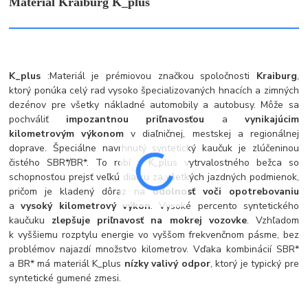
Materiál Kraiburg K_plus
K_plus
:
Materiál je prémiovou značkou spoločnosti
Kraiburg
,
ktorý ponúka celý rad vysoko špecializovaných hnacích a zimných
dezénov pre všetky nákladné automobily a autobusy. Môže sa
pochváliť
impozantnou priľnavosťou
a
vynikajúcim
kilometrovým výkonom
v diaľničnej, mestskej a regionálnej
doprave. Špeciálne navrhnutý syntetický kaučuk je zlúčeninou
čistého SBR*/BR*. To robí z K_plus vytrvalostného bežca so
schopnosťou prejsť veľkú diaľku za všetkých jazdných podmienok,
pričom je kladený dôraz na
odolnosť voči opotrebovaniu
a
vysoký kilometrový výkon
. Vysoké percento syntetického
kaučuku
zlepšuje priľnavosť na mokrej vozovke
. Vzhľadom
k vyššiemu rozptylu energie vo vyššom frekvenčnom pásme, bez
problémov najazdí množstvo kilometrov. Vďaka kombinácií SBR*
a BR* má materiál K_plus
nízky valivý odpor
, ktorý je typický pre
syntetické gumené zmesi.