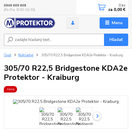
0
ks
0948 609 608
za
0,00 €
(Po-Pia, 8:00-16:30)
Menu
Hľadať
Úvod
Nákladné
305/70 R22,5 Bridgestone KDA2e Protektor - Kraiburg
305/70 R22,5 Bridgestone KDA2e
Protektor - Kraiburg
Akcia