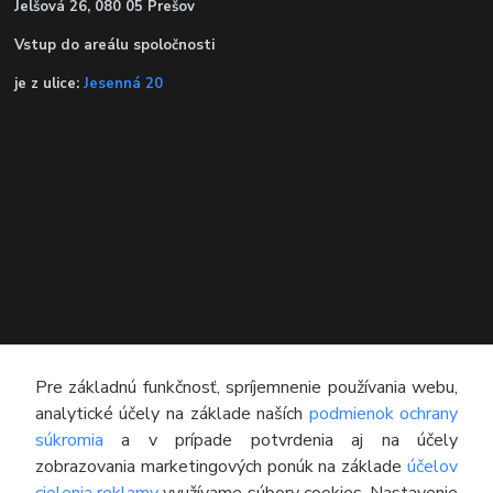
Jelšová 26, 080 05 Prešov
Vstup do areálu spoločnosti
je z ulice:
Jesenná 20
KONTAKT
Pre základnú funkčnosť, spríjemnenie používania webu,
analytické účely na základe naších
podmienok ochrany
Technický poradca
súkromia
a v prípade potvrdenia aj na účely
0948 609 608
zobrazovania marketingových ponúk na základe
účelov
(Po-Pia, 8:00-16:30)