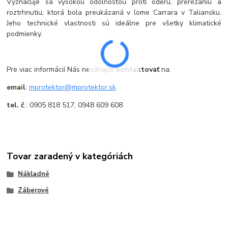
Vyznačuje sa vysokou odolnosťou proti oderu, prerezaniu a
roztrhnutiu, ktorá bola preukázaná v lome Carrara v Taliansku.
Jeho technické vlastnosti sú ideálne pre všetky klimatické
podmienky.
Pre viac informácií Nás neváhajte
kontaktovať
na:
email
:
mprotektor@mprotektor.sk
tel. č
.: 0905 818 517, 0948 609 608
Tovar zaradený v kategóriách
Nákladné
Záberové