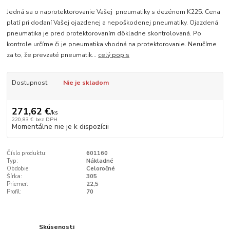
Jedná sa o naprotektorovanie Vašej pneumatiky s dezénom K225. Cena
platí pri dodaní Vašej ojazdenej a nepoškodenej pneumatiky. Ojazdená
pneumatika je pred protektorovaním dôkladne skontrolovaná. Po
kontrole určíme či je pneumatika vhodná na protektorovanie. Neručíme
za to, že prevzaté pneumatik...
celý popis
Dostupnosť
Nie je skladom
271,62 €
/
ks
220,83 €
bez DPH
Momentálne nie je k dispozícii
Číslo produktu:
601160
Typ:
Nákladné
Obdobie:
Celoročné
Šírka:
305
Priemer:
22,5
Profil:
70
Skúsenosti