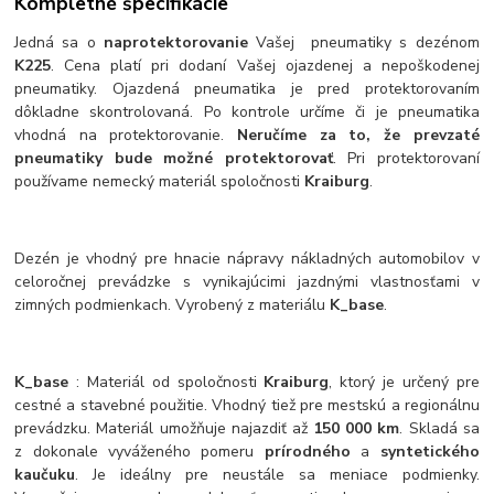
Kompletné špecifikácie
Jedná sa o
naprotektorovanie
Vašej pneumatiky s dezénom
K225
. Cena platí pri dodaní Vašej ojazdenej a nepoškodenej
pneumatiky. Ojazdená pneumatika je pred protektorovaním
dôkladne skontrolovaná. Po kontrole určíme či je pneumatika
vhodná na protektorovanie.
Neručíme za to, že prevzaté
pneumatiky bude možné protektorovať
. Pri protektorovaní
používame nemecký materiál spoločnosti
Kraiburg
.
Dezén je vhodný pre hnacie nápravy nákladných automobilov v
celoročnej prevádzke s vynikajúcimi jazdnými vlastnosťami v
zimných podmienkach. Vyrobený z materiálu
K_base
.
K_base
: Materiál od spoločnosti
Kraiburg
, ktorý je určený pre
cestné a stavebné použitie. Vhodný tiež pre mestskú a regionálnu
prevádzku. Materiál umožňuje najazdiť až
150 000 km
. Skladá sa
z dokonale vyváženého pomeru
prírodného
a
syntetického
kaučuku
. Je ideálny pre neustále sa meniace podmienky.