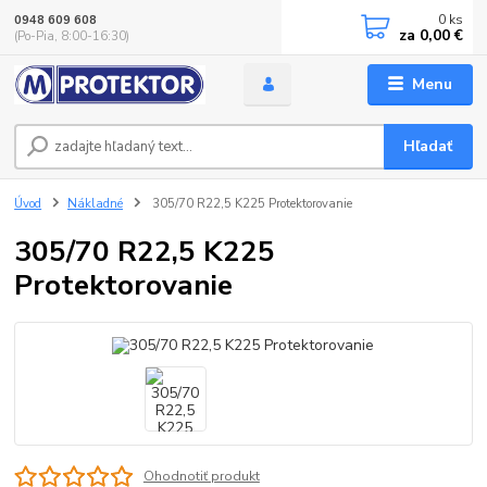
0
ks
0948 609 608
za
0,00 €
(Po-Pia, 8:00-16:30)
Menu
Hľadať
Úvod
Nákladné
305/70 R22,5 K225 Protektorovanie
305/70 R22,5 K225
Protektorovanie
Ohodnotiť produkt