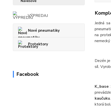
Komple
VÝPREDAJ
Jedná s
pneumati
Nové pneumatiky
na prote
nemecký 
Protektory
Dezén je
síl. Vyro
Facebook
K_base
:
prevádzk
kaučuku
ktorá bol