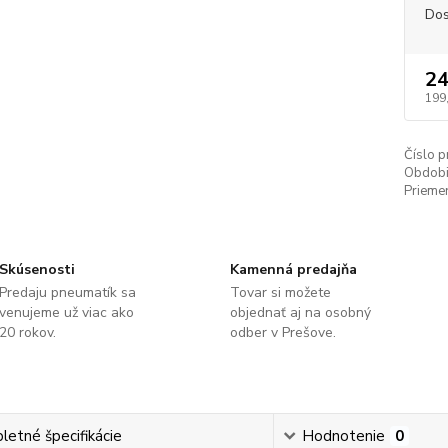
Dos
24
199
Číslo p
Obdobi
Priemer
Skúsenosti
Kamenná predajňa
Predaju pneumatík sa
Tovar si možete
venujeme už viac ako
objednať aj na osobný
20 rokov.
odber v Prešove.
etné špecifikácie
Hodnotenie
0