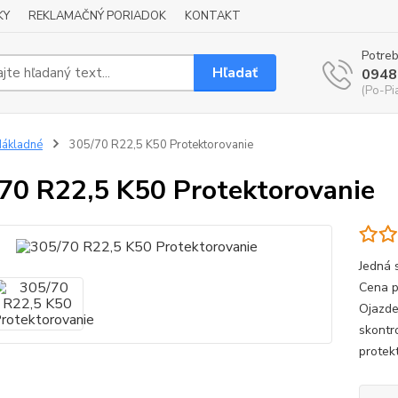
KY
REKLAMAČNÝ PORIADOK
KONTAKT
Potreb
Hľadať
0948
(Po-Pi
ákladné
305/70 R22,5 K50 Protektorovanie
70 R22,5 K50 Protektorovanie
Jedná 
Cena p
Ojazde
skontr
protek