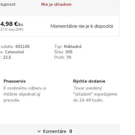
tupnosť
Nie je skladom
4,98 €
/
ks
Momentálne nie je k dispozícii
,17 €
bez DPH
roduktu:
601165
Typ:
Nákladné
e:
Celoročné
Šírka:
305
:
22,5
Profil:
70
Pneuservis
Rýchle dodanie
K osobnému odberu si
Tovar uvedený
môžete objednať aj
"skladom" expedujeme
prezutie.
do 24-48 hodín.
Komentáre
0