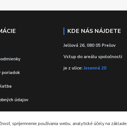
MÁCIE
KDE NÁS NÁJDETE
Jelšová 26, 080 05 Prešov
Vstup do areálu spoločnosti
podmienky
je z ulice:
Jesenná 20
 poriadok
platba
obných údajov
 od zmluvy
čnosť, spríjemnenie používania webu, analytické účely na základe