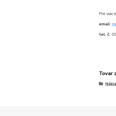
Pre viac 
email
:
m
tel. č
.: 
Tovar 
Nákl