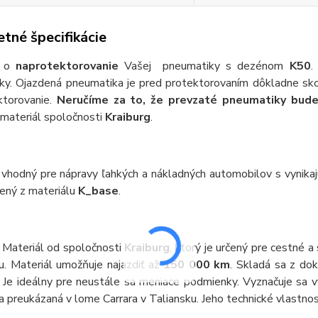
tné špecifikácie
a o
naprotektorovanie
Vašej pneumatiky s dezénom
K50
.
ky. Ojazdená pneumatika je pred protektorovaním dôkladne sko
ktorovanie.
Neručíme za to, že prevzaté pneumatiky bud
materiál spoločnosti
Kraiburg
.
 vhodný pre nápravy ľahkých a nákladných automobilov s vynikaj
bený z materiálu
K_base
.
 Materiál od spoločnosti
Kraiburg
, ktorý je určený pre cestné 
u. Materiál umožňuje najazdiť až
150 000 km
. Skladá sa z d
. Je ideálny pre neustále sa meniace podmienky. Vyznačuje sa v
a preukázaná v lome Carrara v Taliansku. Jeho technické vlastnos