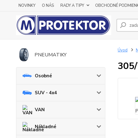
NOVINKY
O NÁS
RADY A TIPY
OBCHODNÉ PODMIEN
Úvod
N
PNEUMATIKY
305/
Osobné
SUV - 4x4
VAN
Nákladné