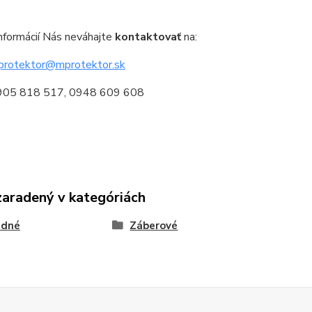
informácií Nás neváhajte
kontaktovať
na:
protektor@mprotektor.sk
0905 818 517, 0948 609 608
zaradený v kategóriách
adné
Záberové