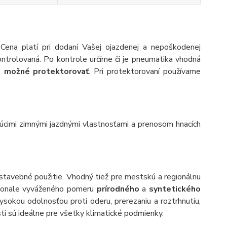
 Cena platí pri dodaní Vašej ojazdenej a nepoškodenej
ntrolovaná. Po kontrole určíme či je pneumatika vhodná
e možné protektorovať
. Pri protektorovaní používame
úcimi zimnými jazdnými vlastnosťami a prenosom hnacích
a stavebné použitie. Vhodný tiež pre mestskú a regionálnu
okonale vyváženého pomeru
prírodného
a
syntetického
ysokou odolnosťou proti oderu, prerezaniu a roztrhnutiu,
ti sú ideálne pre všetky klimatické podmienky.