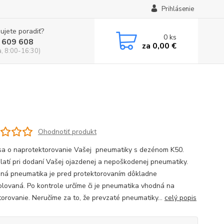
Prihlásenie
ujete poradiť?
0
ks
 609 608
za
0,00 €
a, 8:00-16:30)
Ohodnotiť produkt
sa o naprotektorovanie Vašej pneumatiky s dezénom K50.
latí pri dodaní Vašej ojazdenej a nepoškodenej pneumatiky.
ná pneumatika je pred protektorovaním dôkladne
olovaná. Po kontrole určíme či je pneumatika vhodná na
torovanie. Neručíme za to, že prevzaté pneumatiky...
celý popis