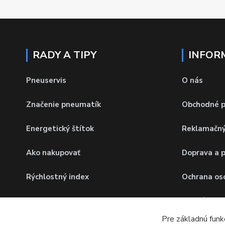
RADY A TIPY
INFOR
Pneuservis
O nás
Značenie pneumatík
Obchodné 
Energetický štítok
Reklamačný
Ako nakupovať
Doprava a 
Rýchlostný index
Ochrana os
Hmotnostný index
Odstúpenie
Pre základnú funk