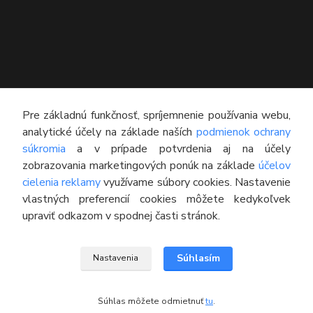
KONTAKT
Pre základnú funkčnosť, spríjemnenie používania webu,
analytické účely na základe naších
podmienok ochrany
Technický poradca
súkromia
a v prípade potvrdenia aj na účely
0948 609 608
zobrazovania marketingových ponúk na základe
účelov
(Po-Pia, 8:00-16:30)
cielenia reklamy
využívame súbory cookies. Nastavenie
vlastných preferencií cookies môžete kedykoľvek
info@pneumatikyaprotektory.sk
upraviť odkazom v spodnej časti stránok.
Súhlasím
Nastavenia
© 2016 M-PROTEKTOR s.r.o.
Súhlas môžete odmietnuť
tu
.