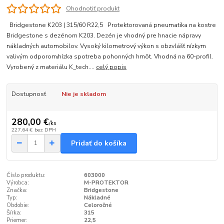
Ohodnotiť produkt
Bridgestone K203 | 315/60 R22,5 Protektorovaná pneumatika na kostre
Bridgestone s dezénom K203. Dezén je vhodný pre hnacie nápravy
nákladných automobilov. Vysoký kilometrový výkon s obzvlášť nízkym
valivým odporom/nízka spotreba pohonných hmôt. Vhodná na 60-profil.
Vyrobený z materiálu K_tech....
celý popis
Dostupnosť
Nie je skladom
280,00 €
/
ks
227,64 €
bez DPH
Pridať do košíka
Číslo produktu:
603000
Výrobca:
M-PROTEKTOR
Značka:
Bridgestone
Typ:
Nákladné
Obdobie:
Celoročné
Šírka:
315
Priemer:
22,5