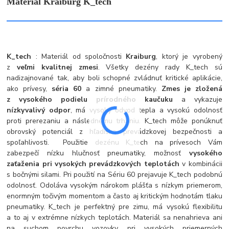
Materiál Kraiburg K_tech
K_tech
: Materiál od spoločnosti
Kraiburg
, ktorý je vyrobený
z
veľmi kvalitnej zmesi
. Všetky dezény rady K_tech sú
nadizajnované tak, aby boli schopné zvládnuť kritické aplikácie,
ako prívesy,
séria 60
a zimné pneumatiky.
Zmes je zložená
z vysokého podielu prírodného kaučuku
a vykazuje
nízky
valivý odpor
, má vysoký odvod tepla a vysokú odolnosť
proti prerezaniu a následnému trhaniu. K_tech môže ponúknuť
obrovský potenciál z hľadiska prevádzkovej bezpečnosti a
spoľahlivosti. Použitie dezénu K_tech na prívesoch Vám
zabezpečí nízku hlučnosť pneumatiky, možnosť
vysokého
zaťaženia pri vysokých prevádzkových teplotách
v kombinácii
s bočnými silami. Pri použití na Sériu 60 prejavuje K_tech podobnú
odolnosť. Odoláva vysokým nárokom plášťa s nízkym priemerom,
enormným točivým momentom a často aj kritickým hodnotám tlaku
pneumatiky. K_tech je perfektný pre zimu, má vysokú flexibilitu
a to aj v extrémne nízkych teplotách. Materiál sa nenahrieva ani
na suchom povrchu vozovky pri vysokých priemerných