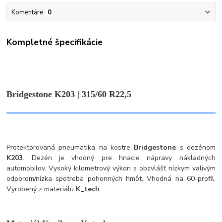
Komentáre
0
Kompletné špecifikácie
Bridgestone K203 | 315/60 R22,5
Protektorovaná pneumatika na kostre
Bridgestone
s dezénom
K203
. Dezén je vhodný pre hnacie nápravy nákladných
automobilov. Vysoký kilometrový výkon s obzvlášť nízkym valivým
odporom/nízka spotreba pohonných hmôt. Vhodná na 60-profil.
Vyrobený z materiálu
K_tech
.