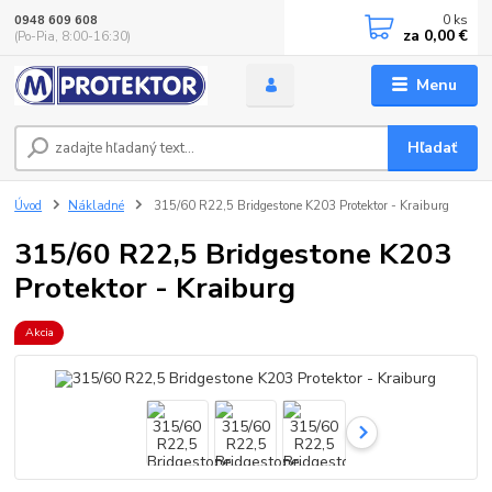
0
ks
0948 609 608
za
0,00 €
(Po-Pia, 8:00-16:30)
Menu
Hľadať
Úvod
Nákladné
315/60 R22,5 Bridgestone K203 Protektor - Kraiburg
315/60 R22,5 Bridgestone K203
Protektor - Kraiburg
Akcia