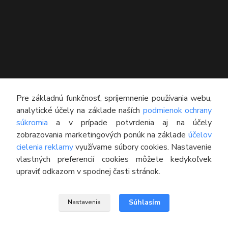
KONTAKT
Pre základnú funkčnosť, spríjemnenie používania webu,
analytické účely na základe naších
podmienok ochrany
Technický poradca
súkromia
a v prípade potvrdenia aj na účely
0948 609 608
zobrazovania marketingových ponúk na základe
účelov
(Po-Pia, 8:00-16:30)
cielenia reklamy
využívame súbory cookies. Nastavenie
vlastných preferencií cookies môžete kedykoľvek
info@pneumatikyaprotektory.sk
upraviť odkazom v spodnej časti stránok.
Súhlasím
Nastavenia