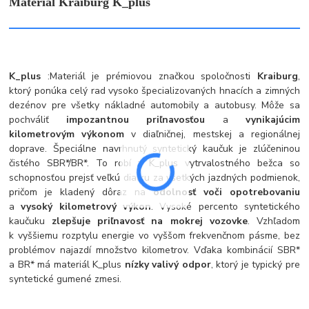
Materiál Kraiburg K_plus
K_plus
:
Materiál je prémiovou značkou spoločnosti
Kraiburg
,
ktorý ponúka celý rad vysoko špecializovaných hnacích a zimných
dezénov pre všetky nákladné automobily a autobusy. Môže sa
pochváliť
impozantnou priľnavosťou
a
vynikajúcim
kilometrovým výkonom
v diaľničnej, mestskej a regionálnej
doprave. Špeciálne navrhnutý syntetický kaučuk je zlúčeninou
čistého SBR*/BR*. To robí z K_plus vytrvalostného bežca so
schopnosťou prejsť veľkú diaľku za všetkých jazdných podmienok,
pričom je kladený dôraz na
odolnosť voči opotrebovaniu
a
vysoký kilometrový výkon
. Vysoké percento syntetického
kaučuku
zlepšuje priľnavosť na mokrej vozovke
. Vzhľadom
k vyššiemu rozptylu energie vo vyššom frekvenčnom pásme, bez
problémov najazdí množstvo kilometrov. Vďaka kombinácií SBR*
a BR* má materiál K_plus
nízky valivý odpor
, ktorý je typický pre
syntetické gumené zmesi.