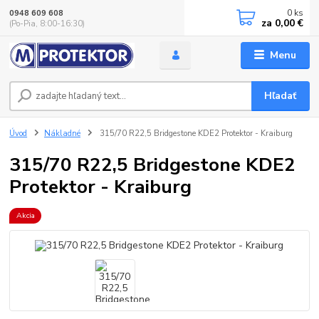
0
ks
0948 609 608
za
0,00 €
(Po-Pia, 8:00-16:30)
Menu
Hľadať
Úvod
Nákladné
315/70 R22,5 Bridgestone KDE2 Protektor - Kraiburg
315/70 R22,5 Bridgestone KDE2
Protektor - Kraiburg
Akcia