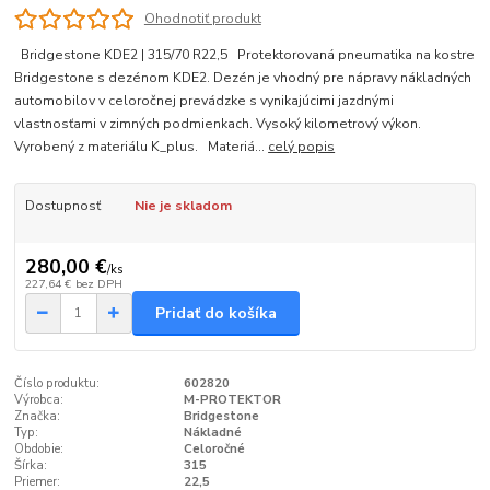
Ohodnotiť produkt
Bridgestone KDE2 | 315/70 R22,5 Protektorovaná pneumatika na kostre
Bridgestone s dezénom KDE2. Dezén je vhodný pre nápravy nákladných
automobilov v celoročnej prevádzke s vynikajúcimi jazdnými
vlastnosťami v zimných podmienkach. Vysoký kilometrový výkon.
Vyrobený z materiálu K_plus. Materiá...
celý popis
Dostupnosť
Nie je skladom
280,00 €
/
ks
227,64 €
bez DPH
Pridať do košíka
Číslo produktu:
602820
Výrobca:
M-PROTEKTOR
Značka:
Bridgestone
Typ:
Nákladné
Obdobie:
Celoročné
Šírka:
315
Priemer:
22,5