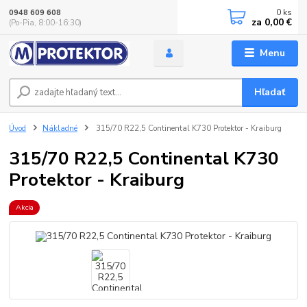
0
ks
0948 609 608
za
0,00 €
(Po-Pia, 8:00-16:30)
Menu
Hľadať
Úvod
Nákladné
315/70 R22,5 Continental K730 Protektor - Kraiburg
315/70 R22,5 Continental K730
Protektor - Kraiburg
Akcia