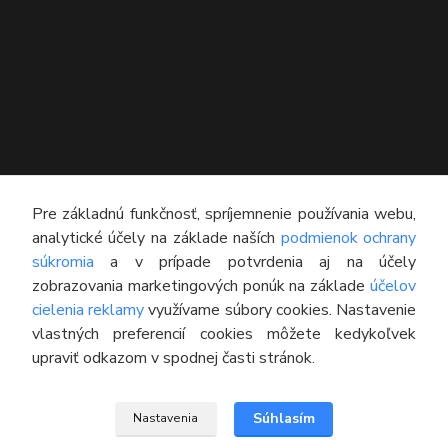
KONTAKT
Pre základnú funkčnosť, spríjemnenie používania webu,
analytické účely na základe naších
podmienok ochrany
Technický poradca
súkromia
a v prípade potvrdenia aj na účely
0948 609 608
zobrazovania marketingových ponúk na základe
účelov
(Po-Pia, 8:00-16:30)
cielenia reklamy
využívame súbory cookies. Nastavenie
vlastných preferencií cookies môžete kedykoľvek
info@pneumatikyaprotektory.sk
upraviť odkazom v spodnej časti stránok.
Súhlasím
Nastavenia