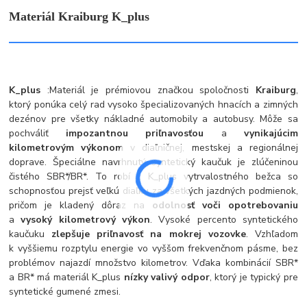
Materiál Kraiburg K_plus
K_plus
:
Materiál je prémiovou značkou spoločnosti
Kraiburg
,
ktorý ponúka celý rad vysoko špecializovaných hnacích a zimných
dezénov pre všetky nákladné automobily a autobusy. Môže sa
pochváliť
impozantnou priľnavosťou
a
vynikajúcim
kilometrovým výkonom
v diaľničnej, mestskej a regionálnej
doprave. Špeciálne navrhnutý syntetický kaučuk je zlúčeninou
čistého SBR*/BR*. To robí z K_plus vytrvalostného bežca so
schopnosťou prejsť veľkú diaľku za všetkých jazdných podmienok,
pričom je kladený dôraz na
odolnosť voči opotrebovaniu
a
vysoký kilometrový výkon
. Vysoké percento syntetického
kaučuku
zlepšuje priľnavosť na mokrej vozovke
. Vzhľadom
k vyššiemu rozptylu energie vo vyššom frekvenčnom pásme, bez
problémov najazdí množstvo kilometrov. Vďaka kombinácií SBR*
a BR* má materiál K_plus
nízky valivý odpor
, ktorý je typický pre
syntetické gumené zmesi.