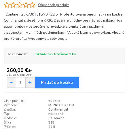
Ohodnotiť produkt
Continental K730 | 315/70 R22,5 Protektorovaná pneumatika na kostre
Continental s dezénom K730. Dezén je vhodný pre nápravy nákladných
automobilov v celoročnej prevádzke s vynikajúcimi jazdnými
vlastnosťami v zimných podmienkach. Vysoký kilometrový výkon. Vhodný
pre 70-profily. Vyrobený z...
celý popis
Dostupnosť
Skladom v Prešove 1 ks
260,00 €
/
ks
211,38 €
bez DPH
Pridať do košíka
Číslo produktu:
602805
Výrobca:
M-PROTEKTOR
Značka:
Continental
Typ:
Nákladné
Obdobie:
Celoročné
Šírka:
315
Priemer:
22,5