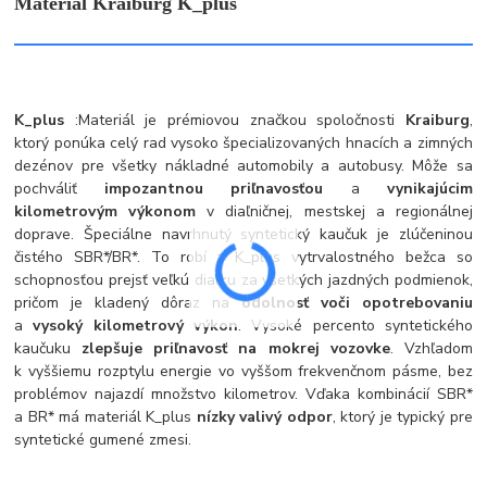
Materiál Kraiburg K_plus
K_plus
:
Materiál je prémiovou značkou spoločnosti
Kraiburg
,
ktorý ponúka celý rad vysoko špecializovaných hnacích a zimných
dezénov pre všetky nákladné automobily a autobusy. Môže sa
pochváliť
impozantnou priľnavosťou
a
vynikajúcim
kilometrovým výkonom
v diaľničnej, mestskej a regionálnej
doprave. Špeciálne navrhnutý syntetický kaučuk je zlúčeninou
čistého SBR*/BR*. To robí z K_plus vytrvalostného bežca so
schopnosťou prejsť veľkú diaľku za všetkých jazdných podmienok,
pričom je kladený dôraz na
odolnosť voči opotrebovaniu
a
vysoký kilometrový výkon
. Vysoké percento syntetického
kaučuku
zlepšuje priľnavosť na mokrej vozovke
. Vzhľadom
k vyššiemu rozptylu energie vo vyššom frekvenčnom pásme, bez
problémov najazdí množstvo kilometrov. Vďaka kombinácií SBR*
a BR* má materiál K_plus
nízky valivý odpor
, ktorý je typický pre
syntetické gumené zmesi.