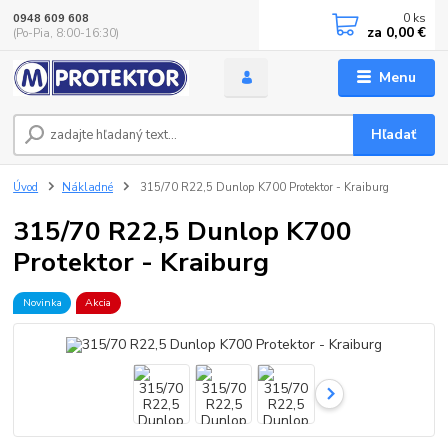
0
ks
0948 609 608
za
0,00 €
(Po-Pia, 8:00-16:30)
Menu
Hľadať
Úvod
Nákladné
315/70 R22,5 Dunlop K700 Protektor - Kraiburg
315/70 R22,5 Dunlop K700
Protektor - Kraiburg
Novinka
Akcia