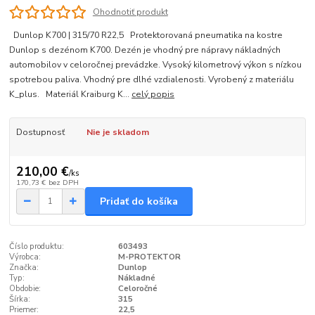
Ohodnotiť produkt
Dunlop K700 | 315/70 R22,5 Protektorovaná pneumatika na kostre
Dunlop s dezénom K700. Dezén je vhodný pre nápravy nákladných
automobilov v celoročnej prevádzke. Vysoký kilometrový výkon s nízkou
spotrebou paliva. Vhodný pre dlhé vzdialenosti. Vyrobený z materiálu
K_plus. Materiál Kraiburg K...
celý popis
Dostupnosť
Nie je skladom
210,00 €
/
ks
170,73 €
bez DPH
Pridať do košíka
Číslo produktu:
603493
Výrobca:
M-PROTEKTOR
Značka:
Dunlop
Typ:
Nákladné
Obdobie:
Celoročné
Šírka:
315
Priemer:
22,5