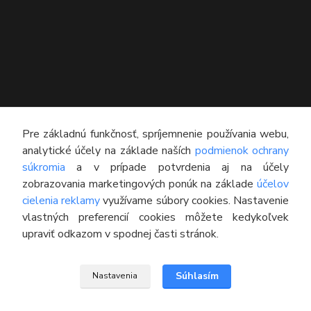
KONTAKT
Pre základnú funkčnosť, spríjemnenie používania webu,
analytické účely na základe naších
podmienok ochrany
Technický poradca
súkromia
a v prípade potvrdenia aj na účely
0948 609 608
zobrazovania marketingových ponúk na základe
účelov
(Po-Pia, 8:00-16:30)
cielenia reklamy
využívame súbory cookies. Nastavenie
vlastných preferencií cookies môžete kedykoľvek
info@pneumatikyaprotektory.sk
upraviť odkazom v spodnej časti stránok.
Súhlasím
Nastavenia