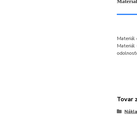
Materiál
Materiál
Materiál
odolnosťo
Tovar 
Nákl