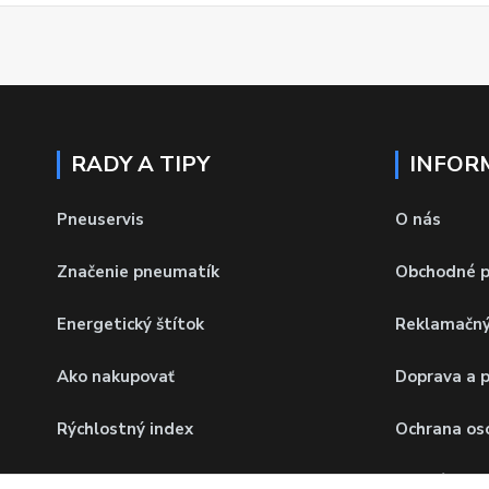
RADY A TIPY
INFOR
Pneuservis
O nás
Značenie pneumatík
Obchodné 
Energetický štítok
Reklamačný
Ako nakupovať
Doprava a 
Rýchlostný index
Ochrana os
Hmotnostný index
Odstúpenie