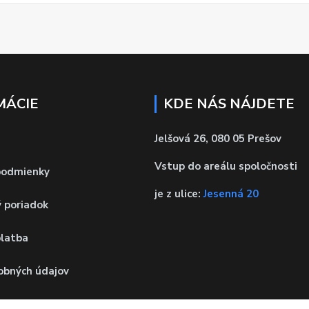
MÁCIE
KDE NÁS NÁJDETE
Jelšová 26, 080 05 Prešov
Vstup do areálu spoločnosti
podmienky
je z ulice:
Jesenná 20
 poriadok
platba
obných údajov
 od zmluvy