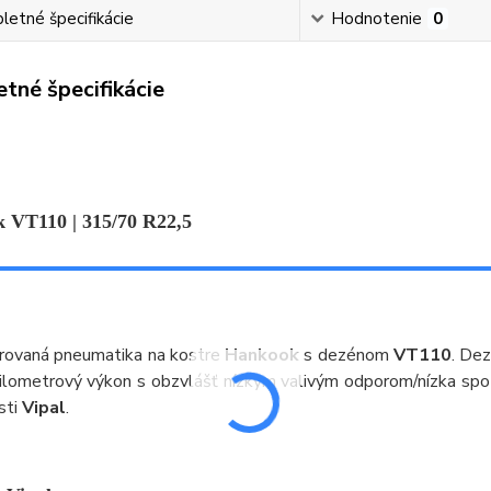
etné špecifikácie
Hodnotenie
0
tné špecifikácie
 VT110 | 315/70 R22,5
rovaná pneumatika na kostre
Hankook
s dezénom
VT110
. Dez
ilometrový výkon s obzvlášť nízkym valivým odporom/nízka spo
sti
Vipal
.