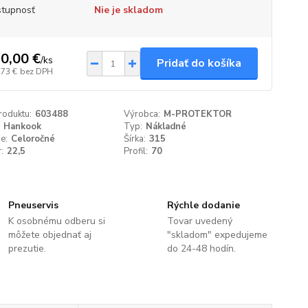
tupnosť
Nie je skladom
0,00 €
/
ks
Pridať do košíka
,73 €
bez DPH
roduktu:
603488
Výrobca:
M-PROTEKTOR
Hankook
Typ:
Nákladné
e:
Celoročné
Šírka:
315
:
22,5
Profil:
70
Pneuservis
Rýchle dodanie
K osobnému odberu si
Tovar uvedený
môžete objednať aj
"skladom" expedujeme
prezutie.
do 24-48 hodín.