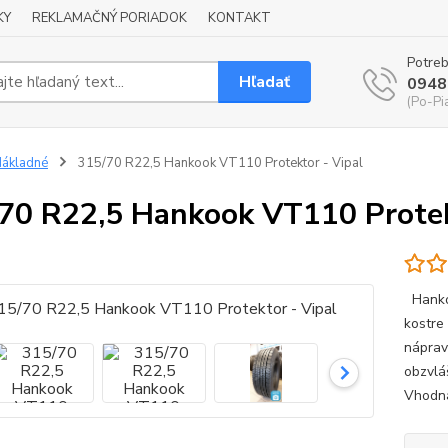
KY
REKLAMAČNÝ PORIADOK
KONTAKT
Potreb
Hľadať
0948
(Po-Pi
ákladné
315/70 R22,5 Hankook VT110 Protektor - Vipal
70 R22,5 Hankook VT110 Protek
Hankoo
kostre
náprav
obzvlá
Vhodná