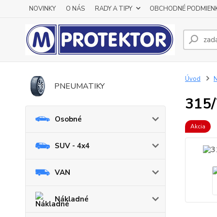
NOVINKY
O NÁS
RADY A TIPY
OBCHODNÉ PODMIEN
Úvod
N
PNEUMATIKY
315/
Osobné
Akcia
SUV - 4x4
VAN
Nákladné