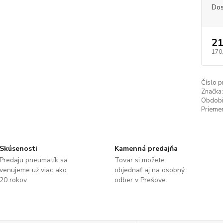
Dos
21
170
Číslo p
Značka:
Obdobi
Priemer
Skúsenosti
Kamenná predajňa
Predaju pneumatík sa
Tovar si možete
venujeme už viac ako
objednať aj na osobný
20 rokov.
odber v Prešove.