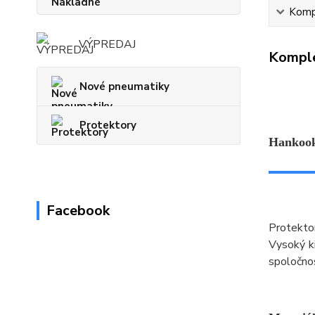
Kompl
VÝPREDAJ
Komple
Nové pneumatiky
Protektory
Hankook
Facebook
Protekto
Vysoký k
spoločno