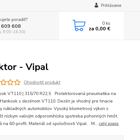
Prihlásenie
ujete poradiť?
0
ks
 609 608
za
0,00 €
a, 8:00-16:30)
tor - Vipal
Ohodnotiť produkt
k VT110 | 315/70 R22,5 Protektorovaná pneumatika na
 Hankook s dezénom VT110. Dezén je vhodný pre hnacie
y nákladných automobilov. Vysoký kilometrový výkon s
šť nízkym valivým odporom/nízka spotreba pohonných hmôt.
 na 60-profil. Materiál od spoločnosti Vipal. M...
celý popis