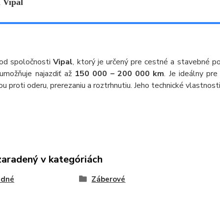
 Vipal
 od spoločnosti
Vipal
, ktorý je určený pre cestné a stavebné p
 umožňuje najazdiť až
150 000 – 200 000 km
. Je ideálny pr
u proti oderu, prerezaniu a roztrhnutiu. Jeho technické vlastnost
zaradený v kategóriách
adné
Záberové